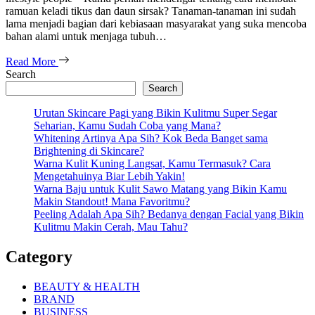
ramuan keladi tikus dan daun sirsak? Tanaman-tanaman ini sudah
lama menjadi bagian dari kebiasaan masyarakat yang suka mencoba
bahan alami untuk menjaga tubuh…
Read More
Search
Search
Urutan Skincare Pagi yang Bikin Kulitmu Super Segar
Seharian, Kamu Sudah Coba yang Mana?
Whitening Artinya Apa Sih? Kok Beda Banget sama
Brightening di Skincare?
Warna Kulit Kuning Langsat, Kamu Termasuk? Cara
Mengetahuinya Biar Lebih Yakin!
Warna Baju untuk Kulit Sawo Matang yang Bikin Kamu
Makin Standout! Mana Favoritmu?
Peeling Adalah Apa Sih? Bedanya dengan Facial yang Bikin
Kulitmu Makin Cerah, Mau Tahu?
Category
BEAUTY & HEALTH
BRAND
BUSINESS