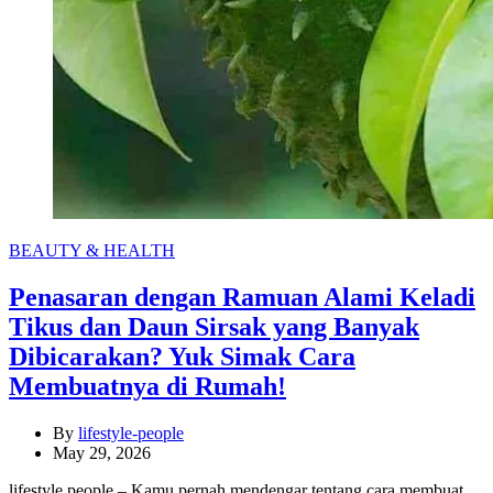
Categories
BEAUTY & HEALTH
Penasaran dengan Ramuan Alami Keladi
Tikus dan Daun Sirsak yang Banyak
Dibicarakan? Yuk Simak Cara
Membuatnya di Rumah!
By
lifestyle-people
May 29, 2026
lifestyle people – Kamu pernah mendengar tentang cara membuat