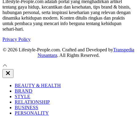
Lifestyle-People.com adalah portal yang menghadirkan artikel
tentang gaya hidup, kecantikan dan kesehatan, tips brand & bisnis,
hubungan personal, serta inspirasi keseharian yang relevan dengan
dinamika kehidupan modern. Konten ditulis ringkas dan praktis
untuk pembaca yang mencari info berguna tentang kehidupan
sehari-hari.
Privacy Policy
© 2026 Lifestyle-People.com. Crafted and Developed by
Transpedia
Nusantara
. All Rights Reserved.
Close
Off
Canvas
BEAUTY & HEALTH
BRAND
STYLE
RELATIONSHIP
BUSINESS
PERSONALITY