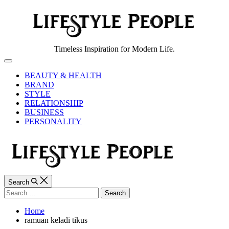
Skip
to
content
Lifestyle
Timeless Inspiration for Modern Life.
People
Off
Canvas
BEAUTY & HEALTH
BRAND
STYLE
RELATIONSHIP
BUSINESS
PERSONALITY
Search
Search
for:
Home
ramuan keladi tikus