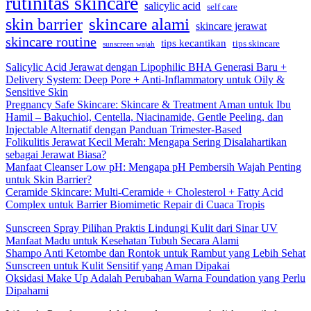
rutinitas skincare
salicylic acid
self care
skincare alami
skin barrier
skincare jerawat
skincare routine
tips kecantikan
tips skincare
sunscreen wajah
Salicylic Acid Jerawat dengan Lipophilic BHA Generasi Baru +
Delivery System: Deep Pore + Anti-Inflammatory untuk Oily &
Sensitive Skin
Pregnancy Safe Skincare: Skincare & Treatment Aman untuk Ibu
Hamil – Bakuchiol, Centella, Niacinamide, Gentle Peeling, dan
Injectable Alternatif dengan Panduan Trimester-Based
Folikulitis Jerawat Kecil Merah: Mengapa Sering Disalahartikan
sebagai Jerawat Biasa?
Manfaat Cleanser Low pH: Mengapa pH Pembersih Wajah Penting
untuk Skin Barrier?
Ceramide Skincare: Multi-Ceramide + Cholesterol + Fatty Acid
Complex untuk Barrier Biomimetic Repair di Cuaca Tropis
Sunscreen Spray Pilihan Praktis Lindungi Kulit dari Sinar UV
Manfaat Madu untuk Kesehatan Tubuh Secara Alami
Shampo Anti Ketombe dan Rontok untuk Rambut yang Lebih Sehat
Sunscreen untuk Kulit Sensitif yang Aman Dipakai
Oksidasi Make Up Adalah Perubahan Warna Foundation yang Perlu
Dipahami