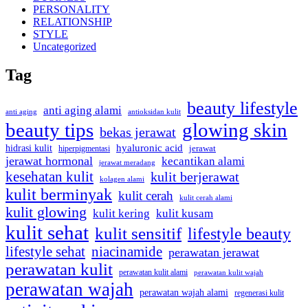
PERSONALITY
RELATIONSHIP
STYLE
Uncategorized
Tag
beauty lifestyle
anti aging alami
anti aging
antioksidan kulit
beauty tips
glowing skin
bekas jerawat
hyaluronic acid
hidrasi kulit
hiperpigmentasi
jerawat
jerawat hormonal
kecantikan alami
jerawat meradang
kesehatan kulit
kulit berjerawat
kolagen alami
kulit berminyak
kulit cerah
kulit cerah alami
kulit glowing
kulit kering
kulit kusam
kulit sehat
kulit sensitif
lifestyle beauty
lifestyle sehat
niacinamide
perawatan jerawat
perawatan kulit
perawatan kulit alami
perawatan kulit wajah
perawatan wajah
perawatan wajah alami
regenerasi kulit