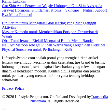
Kamu Lakukan
Gut Skin Axis Perawatan Wajah: Hubungan Gut-Skin Axis pada
Jerawat Hormonal & Inflamasi Kronis + Skincare + Nutrisi Support
Eva Mulia Protocol
Lip Serum untuk Mengatasi Bibir Kering yang Mengganggu
Aktivitas
Masker Komedo untuk Membersihkan Pori-pori Tersumbat di
Wajah
Obat Totol Jerawat Efektif Mengatasi Bintik Merah Bandel
Nail Art Maroon sebagai Pilihan Warna yang Elegan dan Fleksibel
Physical Sunscreen untuk Perlindungan Kulit
Lifestyle-People.com adalah portal yang menghadirkan artikel
tentang gaya hidup, kecantikan dan kesehatan, tips brand & bisnis,
hubungan personal, serta inspirasi keseharian yang relevan dengan
dinamika kehidupan modern. Konten ditulis ringkas dan praktis
untuk pembaca yang mencari info berguna tentang kehidupan
sehari-hari.
Privacy Policy
© 2026 Lifestyle-People.com. Crafted and Developed by
Transpedia
Nusantara
. All Rights Reserved.