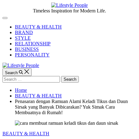
Skip
to
Lifestyle
Timeless Inspiration for Modern Life.
content
People
Off
Canvas
BEAUTY & HEALTH
BRAND
STYLE
RELATIONSHIP
BUSINESS
PERSONALITY
Search
Search
for:
Home
BEAUTY & HEALTH
Penasaran dengan Ramuan Alami Keladi Tikus dan Daun
Sirsak yang Banyak Dibicarakan? Yuk Simak Cara
Membuatnya di Rumah!
Categories
BEAUTY & HEALTH