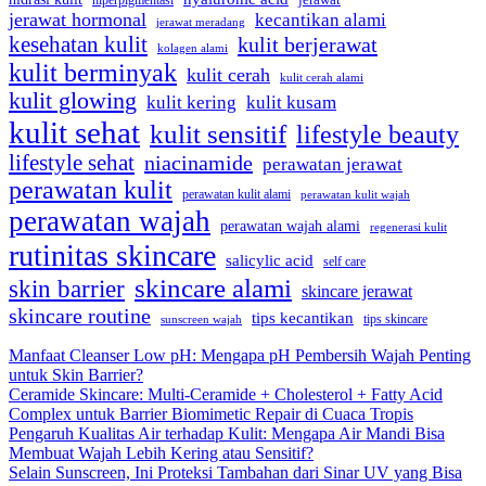
jerawat hormonal
kecantikan alami
jerawat meradang
kesehatan kulit
kulit berjerawat
kolagen alami
kulit berminyak
kulit cerah
kulit cerah alami
kulit glowing
kulit kering
kulit kusam
kulit sehat
kulit sensitif
lifestyle beauty
lifestyle sehat
niacinamide
perawatan jerawat
perawatan kulit
perawatan kulit alami
perawatan kulit wajah
perawatan wajah
perawatan wajah alami
regenerasi kulit
rutinitas skincare
salicylic acid
self care
skincare alami
skin barrier
skincare jerawat
skincare routine
tips kecantikan
tips skincare
sunscreen wajah
Manfaat Cleanser Low pH: Mengapa pH Pembersih Wajah Penting
untuk Skin Barrier?
Ceramide Skincare: Multi-Ceramide + Cholesterol + Fatty Acid
Complex untuk Barrier Biomimetic Repair di Cuaca Tropis
Pengaruh Kualitas Air terhadap Kulit: Mengapa Air Mandi Bisa
Membuat Wajah Lebih Kering atau Sensitif?
Selain Sunscreen, Ini Proteksi Tambahan dari Sinar UV yang Bisa