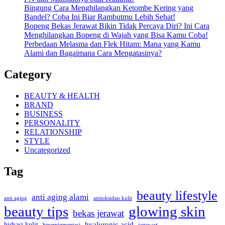
Bingung Cara Menghilangkan Ketombe Kering yang
Bandel? Coba Ini Biar Rambutmu Lebih Sehat!
Bopeng Bekas Jerawat Bikin Tidak Percaya Diri? Ini Cara
Menghilangkan Bopeng di Wajah yang Bisa Kamu Coba!
Perbedaan Melasma dan Flek Hitam: Mana yang Kamu
Alami dan Bagaimana Cara Mengatasinya?
Category
BEAUTY & HEALTH
BRAND
BUSINESS
PERSONALITY
RELATIONSHIP
STYLE
Uncategorized
Tag
beauty lifestyle
anti aging alami
anti aging
antioksidan kulit
beauty tips
glowing skin
bekas jerawat
hidrasi kulit
hyaluronic acid
hiperpigmentasi
jerawat