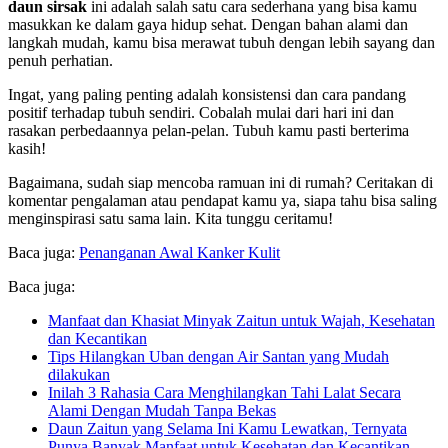
daun sirsak
ini adalah salah satu cara sederhana yang bisa kamu
masukkan ke dalam gaya hidup sehat. Dengan bahan alami dan
langkah mudah, kamu bisa merawat tubuh dengan lebih sayang dan
penuh perhatian.
Ingat, yang paling penting adalah konsistensi dan cara pandang
positif terhadap tubuh sendiri. Cobalah mulai dari hari ini dan
rasakan perbedaannya pelan-pelan. Tubuh kamu pasti berterima
kasih!
Bagaimana, sudah siap mencoba ramuan ini di rumah? Ceritakan di
komentar pengalaman atau pendapat kamu ya, siapa tahu bisa saling
menginspirasi satu sama lain. Kita tunggu ceritamu!
Baca juga:
Penanganan Awal Kanker Kulit
Baca juga:
Manfaat dan Khasiat Minyak Zaitun untuk Wajah, Kesehatan
dan Kecantikan
Tips Hilangkan Uban dengan Air Santan yang Mudah
dilakukan
Inilah 3 Rahasia Cara Menghilangkan Tahi Lalat Secara
Alami Dengan Mudah Tanpa Bekas
Daun Zaitun yang Selama Ini Kamu Lewatkan, Ternyata
Punya Banyak Manfaat untuk Kesehatan dan Kecantikan