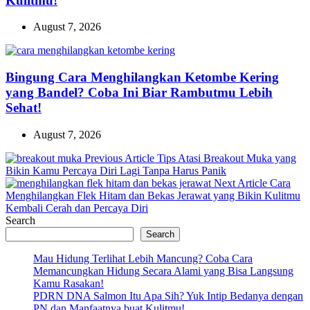
Kulitmu!
August 7, 2026
Bingung Cara Menghilangkan Ketombe Kering
yang Bandel? Coba Ini Biar Rambutmu Lebih
Sehat!
August 7, 2026
Previous
Previous Article
Tips Atasi Breakout Muka yang
Post:
Bikin Kamu Percaya Diri Lagi Tanpa Harus Panik
Next
Next Article
Cara
Post:
Menghilangkan Flek Hitam dan Bekas Jerawat yang Bikin Kulitmu
Kembali Cerah dan Percaya Diri
Search
Search
Mau Hidung Terlihat Lebih Mancung? Coba Cara
Memancungkan Hidung Secara Alami yang Bisa Langsung
Kamu Rasakan!
PDRN DNA Salmon Itu Apa Sih? Yuk Intip Bedanya dengan
PN dan Manfaatnya buat Kulitmu!