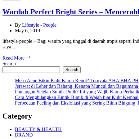
Wardah Perfect Bright Series – Mencera
By
Lifestyle - People
May 6, 2019
lifestyle-people – Bagi wanita yang tinggal di daerah tropis seperti 
saya…
Read More
Search
Search
Meso Acne Bikin Kulit Kamu Repot? Ternyata AHA BHA PHA
Jerawat di Leher dan Rahang: Kenapa Muncul dan Bagaimana
Pantangan Setelah Suntik Putih? Ini yang Wajib Kamu Perhati
Cara Menghilangkan Bintik-Bintik di Wajah biar Kulit Kembal
Perbedaan Peeling dan Eksfoliasi yang Sering Bikin Bingung
Category
BEAUTY & HEALTH
BRAND