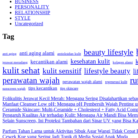
BUSINESS
PERSONALITY
RELATIONSHIP
STYLE
Uncategorized
Tag
beauty lifestyle
anti aging alami
anti aging
antioksidan kulit
kesehatan kulit
kecantikan alami
kolagen alami
jerawat meradang
kulit sehat
kulit sensitif
lifestyle beauty
li
ru
perawatan wajah
perawatan wajah alami
regenerasi kulit
tips kecantikan
tips skincare
sunscreen wajah
Folikulitis Jerawat Kecil Merah: Mengapa Sering Disalahartikan seba
Manfaat Cleanser Low pH: Mengapa pH Pembersih Wajah Penting un
Ceramide Skincare: Multi-Ceramide + Cholesterol + Fatty Acid Comp
Pengaruh Kualitas Air terhadap Kulit: Mengapa Air Mandi Bisa Memb
Selain Sunscreen, Ini Proteksi Tambahan dari Sinar UV yang Bisa 
Parfum Tahan Lama untuk Aktivitas Sibuk Agar Wangi Tidak Cepat 
Cewek Kue yang Sering Jadi Topik di Media Sosial Anak Muda