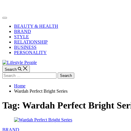
Skip
to
Lifestyle
content
People
Off
Canvas
BEAUTY & HEALTH
BRAND
STYLE
RELATIONSHIP
BUSINESS
PERSONALITY
Search
Search
for:
Home
Wardah Perfect Bright Series
Tag:
Wardah Perfect Bright Ser
Categories
BRAND