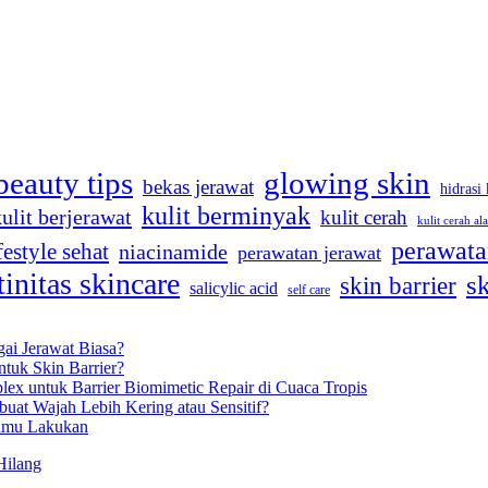
beauty tips
glowing skin
bekas jerawat
hidrasi 
kulit berminyak
kulit berjerawat
kulit cerah
kulit cerah al
perawata
festyle sehat
niacinamide
perawatan jerawat
tinitas skincare
s
skin barrier
salicylic acid
self care
gai Jerawat Biasa?
tuk Skin Barrier?
lex untuk Barrier Biomimetic Repair di Cuaca Tropis
uat Wajah Lebih Kering atau Sensitif?
Kamu Lakukan
Hilang