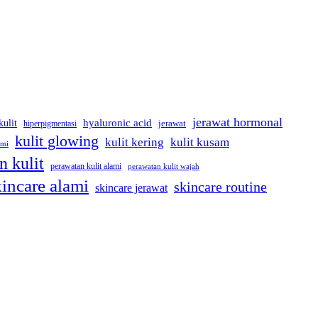
jerawat hormonal
hyaluronic acid
kulit
hiperpigmentasi
jerawat
kulit glowing
kulit kering
kulit kusam
ami
n kulit
perawatan kulit alami
perawatan kulit wajah
kincare alami
skincare routine
skincare jerawat