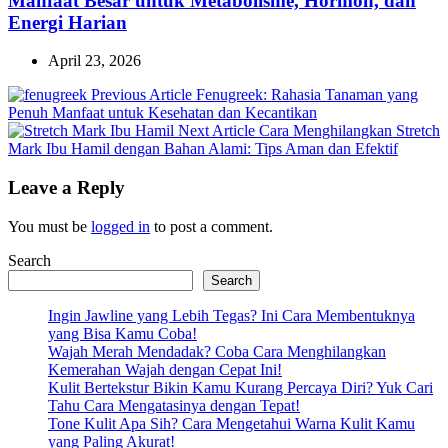
Manfaat Besar untuk Metabolisme, Hormon, dan
Energi Harian
April 23, 2026
Previous
Previous Article
Fenugreek: Rahasia Tanaman yang
Post:
Penuh Manfaat untuk Kesehatan dan Kecantikan
Next
Next Article
Cara Menghilangkan Stretch
Post:
Mark Ibu Hamil dengan Bahan Alami: Tips Aman dan Efektif
Leave a Reply
You must be
logged in
to post a comment.
Search
Search
Ingin Jawline yang Lebih Tegas? Ini Cara Membentuknya
yang Bisa Kamu Coba!
Wajah Merah Mendadak? Coba Cara Menghilangkan
Kemerahan Wajah dengan Cepat Ini!
Kulit Bertekstur Bikin Kamu Kurang Percaya Diri? Yuk Cari
Tahu Cara Mengatasinya dengan Tepat!
Tone Kulit Apa Sih? Cara Mengetahui Warna Kulit Kamu
yang Paling Akurat!