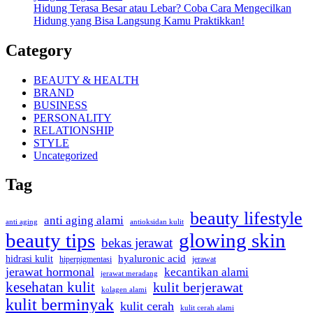
Hidung Terasa Besar atau Lebar? Coba Cara Mengecilkan
Hidung yang Bisa Langsung Kamu Praktikkan!
Category
BEAUTY & HEALTH
BRAND
BUSINESS
PERSONALITY
RELATIONSHIP
STYLE
Uncategorized
Tag
beauty lifestyle
anti aging alami
anti aging
antioksidan kulit
beauty tips
glowing skin
bekas jerawat
hidrasi kulit
hyaluronic acid
jerawat
hiperpigmentasi
jerawat hormonal
kecantikan alami
jerawat meradang
kesehatan kulit
kulit berjerawat
kolagen alami
kulit berminyak
kulit cerah
kulit cerah alami