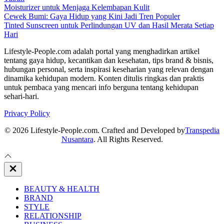
Moisturizer untuk Menjaga Kelembapan Kulit
Cewek Bumi: Gaya Hidup yang Kini Jadi Tren Populer
Tinted Sunscreen untuk Perlindungan UV dan Hasil Merata Setiap
Hari
Lifestyle-People.com adalah portal yang menghadirkan artikel
tentang gaya hidup, kecantikan dan kesehatan, tips brand & bisnis,
hubungan personal, serta inspirasi keseharian yang relevan dengan
dinamika kehidupan modern. Konten ditulis ringkas dan praktis
untuk pembaca yang mencari info berguna tentang kehidupan
sehari-hari.
Privacy Policy
© 2026 Lifestyle-People.com. Crafted and Developed by
Transpedia
Nusantara
. All Rights Reserved.
Close
Off
Canvas
BEAUTY & HEALTH
BRAND
STYLE
RELATIONSHIP