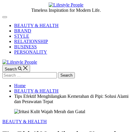
Skip
to
Lifestyle
Timeless Inspiration for Modern Life.
content
People
Off
Canvas
BEAUTY & HEALTH
BRAND
STYLE
RELATIONSHIP
BUSINESS
PERSONALITY
Search
Search
for:
Home
BEAUTY & HEALTH
Tips Efektif Menghilangkan Kemerahan di Pipi: Solusi Alami
dan Perawatan Tepat
Categories
BEAUTY & HEALTH