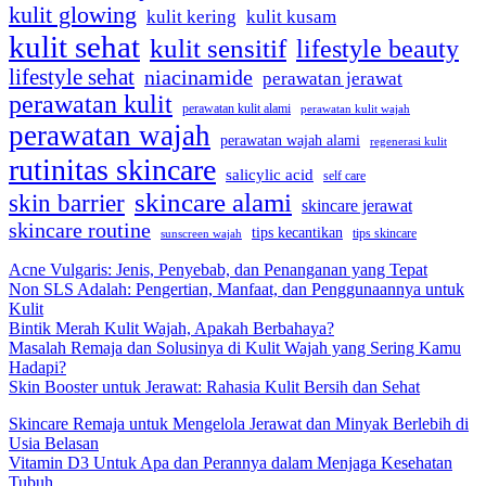
kulit glowing
kulit kering
kulit kusam
kulit sehat
kulit sensitif
lifestyle beauty
lifestyle sehat
niacinamide
perawatan jerawat
perawatan kulit
perawatan kulit alami
perawatan kulit wajah
perawatan wajah
perawatan wajah alami
regenerasi kulit
rutinitas skincare
salicylic acid
self care
skincare alami
skin barrier
skincare jerawat
skincare routine
tips kecantikan
tips skincare
sunscreen wajah
Acne Vulgaris: Jenis, Penyebab, dan Penanganan yang Tepat
Non SLS Adalah: Pengertian, Manfaat, dan Penggunaannya untuk
Kulit
Bintik Merah Kulit Wajah, Apakah Berbahaya?
Masalah Remaja dan Solusinya di Kulit Wajah yang Sering Kamu
Hadapi?
Skin Booster untuk Jerawat: Rahasia Kulit Bersih dan Sehat
Skincare Remaja untuk Mengelola Jerawat dan Minyak Berlebih di
Usia Belasan
Vitamin D3 Untuk Apa dan Perannya dalam Menjaga Kesehatan
Tubuh