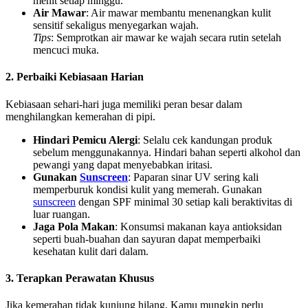
menit setiap minggu.
Air Mawar
: Air mawar membantu menenangkan kulit
sensitif sekaligus menyegarkan wajah.
Tips
: Semprotkan air mawar ke wajah secara rutin setelah
mencuci muka.
2. Perbaiki Kebiasaan Harian
Kebiasaan sehari-hari juga memiliki peran besar dalam
menghilangkan kemerahan di pipi.
Hindari Pemicu Alergi
: Selalu cek kandungan produk
sebelum menggunakannya. Hindari bahan seperti alkohol dan
pewangi yang dapat menyebabkan iritasi.
Gunakan
Sunscreen
: Paparan sinar UV sering kali
memperburuk kondisi kulit yang memerah. Gunakan
sunscreen
dengan SPF minimal 30 setiap kali beraktivitas di
luar ruangan.
Jaga Pola Makan
: Konsumsi makanan kaya antioksidan
seperti buah-buahan dan sayuran dapat memperbaiki
kesehatan kulit dari dalam.
3. Terapkan Perawatan Khusus
Jika kemerahan tidak kunjung hilang, Kamu mungkin perlu