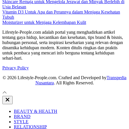
Skincare Remaja untuk Mengelola Jerawat dan Minyak Berlebih di
Usia Belasan
Vitamin D3 Untuk Apa dan Perannya dalam Menjaga Kesehatan
Tubuh
Moisturizer untuk Menjaga Kelembapan Kulit
Lifestyle-People.com adalah portal yang menghadirkan artikel
tentang gaya hidup, kecantikan dan kesehatan, tips brand & bisnis,
hubungan personal, serta inspirasi keseharian yang relevan dengan
dinamika kehidupan modern. Konten ditulis ringkas dan praktis
untuk pembaca yang mencari info berguna tentang kehidupan
sehari-hari.
Privacy Policy
© 2026 Lifestyle-People.com. Crafted and Developed by
Transpedia
Nusantara
. All Rights Reserved.
Close
Off
Canvas
BEAUTY & HEALTH
BRAND
STYLE
RELATIONSHIP