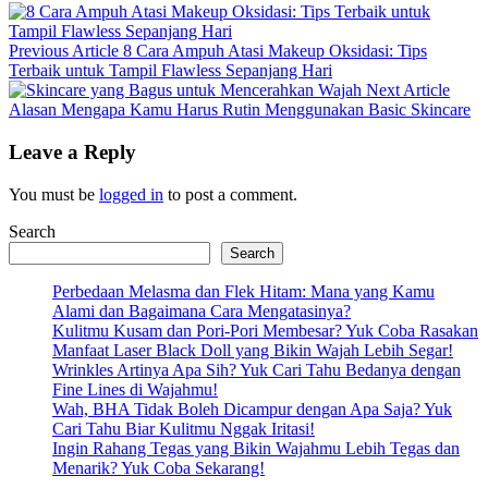
Previous
Previous Article
8 Cara Ampuh Atasi Makeup Oksidasi: Tips
Post:
Terbaik untuk Tampil Flawless Sepanjang Hari
Next
Next Article
Post:
Alasan Mengapa Kamu Harus Rutin Menggunakan Basic Skincare
Leave a Reply
You must be
logged in
to post a comment.
Search
Search
Perbedaan Melasma dan Flek Hitam: Mana yang Kamu
Alami dan Bagaimana Cara Mengatasinya?
Kulitmu Kusam dan Pori-Pori Membesar? Yuk Coba Rasakan
Manfaat Laser Black Doll yang Bikin Wajah Lebih Segar!
Wrinkles Artinya Apa Sih? Yuk Cari Tahu Bedanya dengan
Fine Lines di Wajahmu!
Wah, BHA Tidak Boleh Dicampur dengan Apa Saja? Yuk
Cari Tahu Biar Kulitmu Nggak Iritasi!
Ingin Rahang Tegas yang Bikin Wajahmu Lebih Tegas dan
Menarik? Yuk Coba Sekarang!