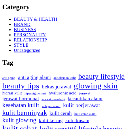
Category
BEAUTY & HEALTH
BRAND
BUSINESS
PERSONALITY
RELATIONSHIP
STYLE
Uncategorized
Tag
beauty lifestyle
anti aging alami
anti aging
antioksidan kulit
beauty tips
glowing skin
bekas jerawat
hidrasi kulit
hyaluronic acid
hiperpigmentasi
jerawat
jerawat hormonal
kecantikan alami
jerawat meradang
kesehatan kulit
kulit berjerawat
kolagen alami
kulit berminyak
kulit cerah
kulit cerah alami
kulit glowing
kulit kering
kulit kusam
kulit sehat
kulit sensitif
lifestyle beauty