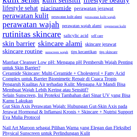
lifestyle sehat
niacinamide
perawatan jerawat
perawatan kulit
perawatan kulit alami
perawatan kulit wajah
perawatan wajah
perawatan wajah alami
regenerasi kulit
rutinitas skincare
salicylic acid
self care
skincare alami
skin barrier
skincare jerawat
skincare routine
tips kecantikan
tips skincare
sunscreen wajah
Manfaat Cleanser Low pH: Mengapa pH Pembersih Wajah Penting
untuk Skin Barrier?
Ceramide Skincare: Multi-Ceramide + Cholesterol + Fatty Acid
Complex untuk Barrier Biomimetic Repair di Cuaca Tropis
Pengaruh Kualitas Air terhadap Kulit: Mengapa Air Mandi Bisa
Membuat Wajah Lebih Kering atau Sensitif?
Selain Sunscreen, Ini Proteksi Tambahan dari Sinar UV yang Bisa
Kamu Lakukan
Gut Skin Axis Perawatan Wajah: Hubungan Gut-Skin Axis pada
Jerawat Hormonal & Inflamasi Kronis + Skincare + Nutrisi Support
Eva Mulia Protocol
Nail Art Maroon sebagai Pilihan Warna yang Elegan dan Fleksibel
Physical Sunscreen untuk Perlindungan Kulit