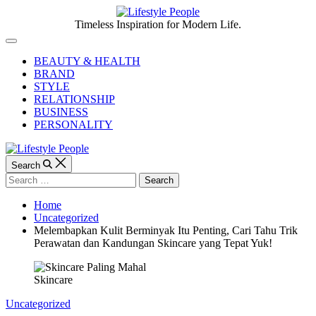
Skip
to
Lifestyle
Timeless Inspiration for Modern Life.
content
People
Off
Canvas
BEAUTY & HEALTH
BRAND
STYLE
RELATIONSHIP
BUSINESS
PERSONALITY
Search
Search
for:
Home
Uncategorized
Melembapkan Kulit Berminyak Itu Penting, Cari Tahu Trik
Perawatan dan Kandungan Skincare yang Tepat Yuk!
Skincare
Categories
Uncategorized