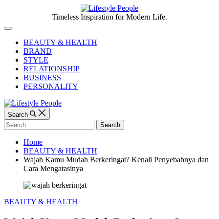
Skip
to
Lifestyle
Timeless Inspiration for Modern Life.
content
People
Off
Canvas
BEAUTY & HEALTH
BRAND
STYLE
RELATIONSHIP
BUSINESS
PERSONALITY
Search
Search
for:
Home
BEAUTY & HEALTH
Wajah Kamu Mudah Berkeringat? Kenali Penyebabnya dan
Cara Mengatasinya
Categories
BEAUTY & HEALTH