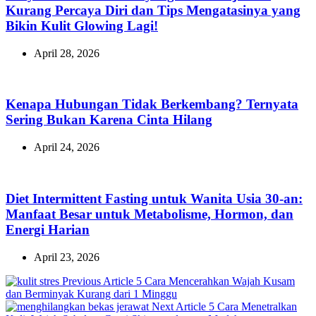
Kurang Percaya Diri dan Tips Mengatasinya yang
Bikin Kulit Glowing Lagi!
April 28, 2026
Kenapa Hubungan Tidak Berkembang? Ternyata
Sering Bukan Karena Cinta Hilang
April 24, 2026
Diet Intermittent Fasting untuk Wanita Usia 30-an:
Manfaat Besar untuk Metabolisme, Hormon, dan
Energi Harian
April 23, 2026
Previous
Previous Article
5 Cara Mencerahkan Wajah Kusam
Post:
dan Berminyak Kurang dari 1 Minggu
Next
Next Article
5 Cara Menetralkan