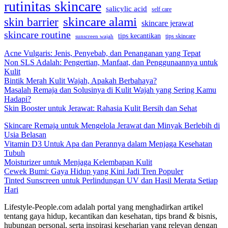
rutinitas skincare
salicylic acid
self care
skincare alami
skin barrier
skincare jerawat
skincare routine
tips kecantikan
tips skincare
sunscreen wajah
Acne Vulgaris: Jenis, Penyebab, dan Penanganan yang Tepat
Non SLS Adalah: Pengertian, Manfaat, dan Penggunaannya untuk
Kulit
Bintik Merah Kulit Wajah, Apakah Berbahaya?
Masalah Remaja dan Solusinya di Kulit Wajah yang Sering Kamu
Hadapi?
Skin Booster untuk Jerawat: Rahasia Kulit Bersih dan Sehat
Skincare Remaja untuk Mengelola Jerawat dan Minyak Berlebih di
Usia Belasan
Vitamin D3 Untuk Apa dan Perannya dalam Menjaga Kesehatan
Tubuh
Moisturizer untuk Menjaga Kelembapan Kulit
Cewek Bumi: Gaya Hidup yang Kini Jadi Tren Populer
Tinted Sunscreen untuk Perlindungan UV dan Hasil Merata Setiap
Hari
Lifestyle-People.com adalah portal yang menghadirkan artikel
tentang gaya hidup, kecantikan dan kesehatan, tips brand & bisnis,
hubungan personal, serta inspirasi keseharian yang relevan dengan