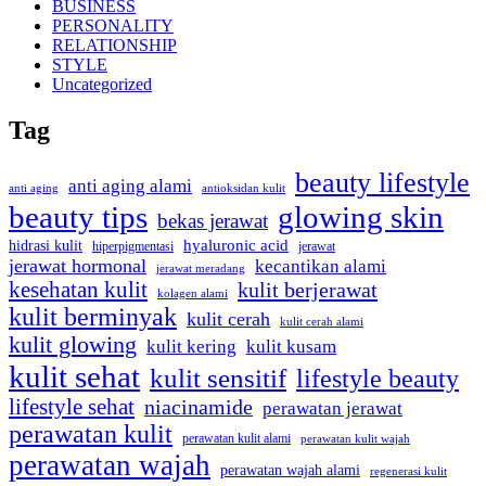
BUSINESS
PERSONALITY
RELATIONSHIP
STYLE
Uncategorized
Tag
beauty lifestyle
anti aging alami
anti aging
antioksidan kulit
beauty tips
glowing skin
bekas jerawat
hidrasi kulit
hyaluronic acid
jerawat
hiperpigmentasi
jerawat hormonal
kecantikan alami
jerawat meradang
kesehatan kulit
kulit berjerawat
kolagen alami
kulit berminyak
kulit cerah
kulit cerah alami
kulit glowing
kulit kering
kulit kusam
kulit sehat
kulit sensitif
lifestyle beauty
lifestyle sehat
niacinamide
perawatan jerawat
perawatan kulit
perawatan kulit alami
perawatan kulit wajah
perawatan wajah
perawatan wajah alami
regenerasi kulit