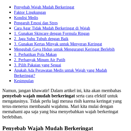
Penyebab Wajah Mudah Berkeringat
Faktor Lingkungan
Kondisi Medis
Pengaruh Emosi dan Stres
Cara Agar Tidak Mudah Berkeringat di Wajah
1. Gunakan Skincare dengan Formula Ringan
2. Jaga Suhu Tubuh dengan Baik
3. Gunakan Kertas Minyak untuk Menyerap Keringat
Mengubah Gaya Hidup untuk Mengurangi Keringat Berlebih
1. Perhatikan Pola Makan
2. Perbanyak Minum Air Putih
3. Pilih Pakaian yang Sesuai
Apakah Ada Perawatan Medis untuk Wajah yang Mudah
Berkeringat?
Kesimpulan
Namun, jangan khawatir! Dalam artikel ini, kita akan membahas
penyebab wajah mudah berkeringat
serta cara efektif untuk
mengatasinya. Tidak perlu lagi merasa risih karena keringat yang
terus-menerus membasahi wajahmu. Mari kita mulai dengan
memahami apa saja yang bisa menyebabkan wajah berkeringat
berlebihan.
Penyebab Wajah Mudah Berkeringat