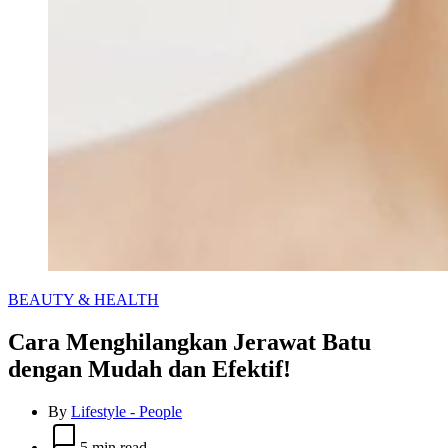
Categories
BEAUTY & HEALTH
Cara Menghilangkan Jerawat Batu
dengan Mudah dan Efektif!
By
Lifestyle - People
Estimated
read
5 min read