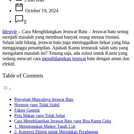
time
October 19, 2024
0
lifestyle
– Cara Menghilangkan Jerawat Batu – Jerawat batu sering
menjadi masalah yang membuat banyak orang merasa frustasi.
Selain sulit hilang, jerawat batu juga meninggalkan bekas yang bisa
mengganggu penampilan. Apakah Kamu termasuk salah satu yang
mengalami masalah ini? Tenang saja, ada solusi untuk Kamu yang
sedang mencari cara
menghilangkan jerawat
batu dengan aman dan
efektif.
Table of Contents
Penyebab Munculnya Jerawat Batu
Hormon yang Tidak Stabil
Faktor Genetik
Pola Makan yang Tidak Sehat
Cara Menghilangkan Jerawat Batu yang Bisa Kamu Coba
1. Menggunakan Masker Tanah Liat
2. Kompres Dingin untuk Meredakan Peradangan