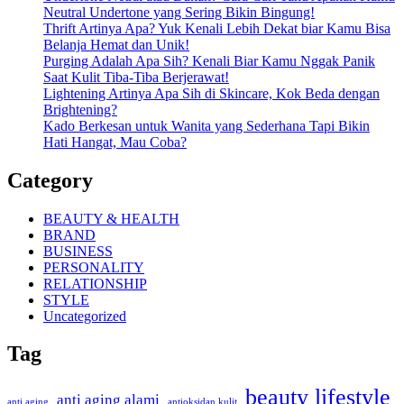
Neutral Undertone yang Sering Bikin Bingung!
Thrift Artinya Apa? Yuk Kenali Lebih Dekat biar Kamu Bisa
Belanja Hemat dan Unik!
Purging Adalah Apa Sih? Kenali Biar Kamu Nggak Panik
Saat Kulit Tiba-Tiba Berjerawat!
Lightening Artinya Apa Sih di Skincare, Kok Beda dengan
Brightening?
Kado Berkesan untuk Wanita yang Sederhana Tapi Bikin
Hati Hangat, Mau Coba?
Category
BEAUTY & HEALTH
BRAND
BUSINESS
PERSONALITY
RELATIONSHIP
STYLE
Uncategorized
Tag
beauty lifestyle
anti aging alami
anti aging
antioksidan kulit