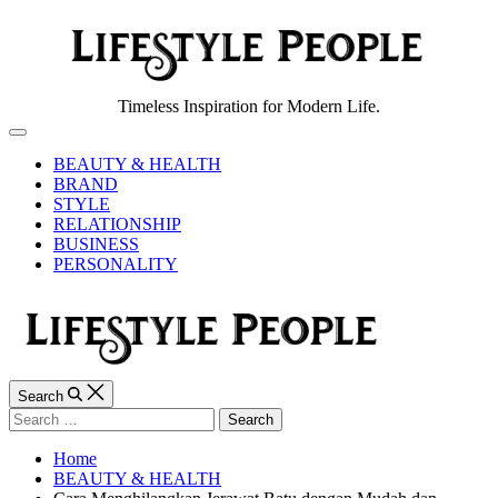
Skip
to
content
Lifestyle
Timeless Inspiration for Modern Life.
People
Off
Canvas
BEAUTY & HEALTH
BRAND
STYLE
RELATIONSHIP
BUSINESS
PERSONALITY
Search
Search
for:
Home
BEAUTY & HEALTH