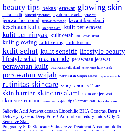
beauty tips
glowing skin
bekas jerawat
hyaluronic acid
hidrasi kulit
hiperpigmentasi
jerawat
jerawat hormonal
kecantikan alami
jerawat meradang
kesehatan kulit
kulit berjerawat
kolagen alami
kulit berminyak
kulit cerah
kulit cerah alami
kulit glowing
kulit kering
kulit kusam
kulit sehat
kulit sensitif
lifestyle beauty
lifestyle sehat
niacinamide
perawatan jerawat
perawatan kulit
perawatan kulit alami
perawatan kulit wajah
perawatan wajah
perawatan wajah alami
regenerasi kulit
rutinitas skincare
salicylic acid
self care
skincare alami
skin barrier
skincare jerawat
skincare routine
tips kecantikan
tips skincare
sunscreen wajah
Salicylic Acid Jerawat dengan Lipophilic BHA Generasi Baru +
Delivery System: Deep Pore + Anti-Inflammatory untuk Oily &
Sensitive Skin
Pregnancy Safe Skincare: Skincare & Treatment Aman untuk Ibu