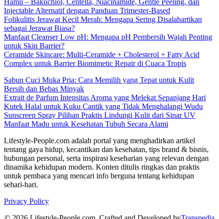
Hamil – Bakuchiol, Centella, Niacinamide, Gentle Peeling, dan
Injectable Alternatif dengan Panduan Trimester-Based
Folikulitis Jerawat Kecil Merah: Mengapa Sering Disalahartikan
sebagai Jerawat Biasa?
Manfaat Cleanser Low pH: Mengapa pH Pembersih Wajah Penting
untuk Skin Barrier?
Ceramide Skincare: Multi-Ceramide + Cholesterol + Fatty Acid
Complex untuk Barrier Biomimetic Repair di Cuaca Tropis
Sabun Cuci Muka Pria: Cara Memilih yang Tepat untuk Kulit
Bersih dan Bebas Minyak
Extrait de Parfum Intensitas Aroma yang Melekat Sepanjang Hari
Kutek Halal untuk Kuku Cantik yang Tidak Menghalangi Wudu
Sunscreen Spray Pilihan Praktis Lindungi Kulit dari Sinar UV
Manfaat Madu untuk Kesehatan Tubuh Secara Alami
Lifestyle-People.com adalah portal yang menghadirkan artikel
tentang gaya hidup, kecantikan dan kesehatan, tips brand & bisnis,
hubungan personal, serta inspirasi keseharian yang relevan dengan
dinamika kehidupan modern. Konten ditulis ringkas dan praktis
untuk pembaca yang mencari info berguna tentang kehidupan
sehari-hari.
Privacy Policy
© 2026 Lifestyle-People.com. Crafted and Developed by
Transpedia