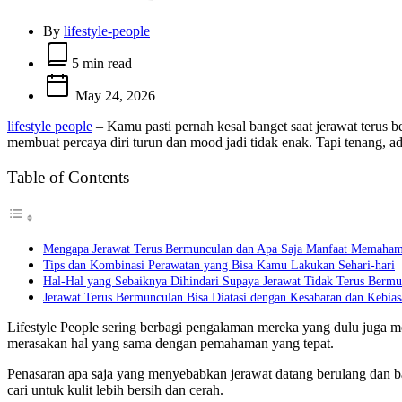
By
lifestyle-people
Estimated
read
5 min read
time
May 24, 2026
lifestyle people
– Kamu pasti pernah kesal banget saat jerawat terus 
membuat percaya diri turun dan mood jadi tidak enak. Tapi tenang, a
Table of Contents
Mengapa Jerawat Terus Bermunculan dan Apa Saja Manfaat Memaham
Tips dan Kombinasi Perawatan yang Bisa Kamu Lakukan Sehari-hari
Hal-Hal yang Sebaiknya Dihindari Supaya Jerawat Tidak Terus Berm
Jerawat Terus Bermunculan Bisa Diatasi dengan Kesabaran dan Kebias
Lifestyle People sering berbagi pengalaman mereka yang dulu juga me
merasakan hal yang sama dengan pemahaman yang tepat.
Penasaran apa saja yang menyebabkan jerawat datang berulang dan ba
cari untuk kulit lebih bersih dan cerah.