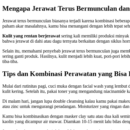
Mengapa Jerawat Terus Bermunculan da
Jerawat terus bermunculan biasanya terjadi karena kombinasi beberap
paham akar masalahnya, kamu bisa menangani dengan lebih tepat sehin
Kulit yang rentan berjerawat
sering kali memiliki produksi minya
bahwa jerawat di dahi atau dagu ternyata berkaitan dengan siklus ho
Selain itu, memahami penyebab jerawat terus bermunculan juga membu
sering ganti produk. Hasilnya, kulit menjadi lebih kuat, pori-pori le
tiba-tiba.
Tips dan Kombinasi Perawatan yang Bisa
Mulai dari rutinitas pagi, cuci muka dengan facial wash yang lembut
kulit kering. Setelah itu, pakai toner yang mengandung niacinamide
Di malam hari, jangan lupa double cleansing kalau kamu pakai makeu
atau zinc untuk mengurangi peradangan. Moisturizer yang ringan dan
Kamu bisa kombinasikan dengan masker clay satu atau dua kali semi
kaolin yang dicampur air mawar. Diamkan 10-15 menit lalu bilas dengan