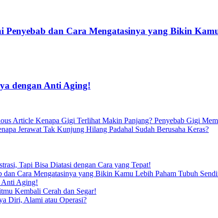
ni Penyebab dan Cara Mengatasinya yang Bikin Kam
ya dengan Anti Aging!
Previous
ous Article
Kenapa Gigi Terlihat Makin Panjang? Penyebab Gigi Mema
Post:
apa Jerawat Tak Kunjung Hilang Padahal Sudah Berusaha Keras?
rasi, Tapi Bisa Diatasi dengan Cara yang Tepat!
b dan Cara Mengatasinya yang Bikin Kamu Lebih Paham Tubuh Sendir
 Anti Aging!
itmu Kembali Cerah dan Segar!
a Diri, Alami atau Operasi?