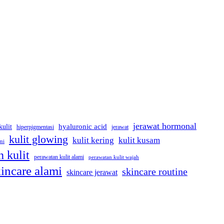
jerawat hormonal
kulit
hyaluronic acid
jerawat
hiperpigmentasi
kulit glowing
kulit kering
kulit kusam
mi
 kulit
perawatan kulit alami
perawatan kulit wajah
incare alami
skincare routine
skincare jerawat