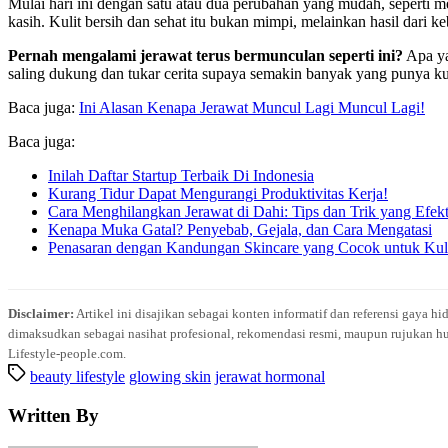
Mulai hari ini dengan satu atau dua perubahan yang mudah, seperti me
kasih. Kulit bersih dan sehat itu bukan mimpi, melainkan hasil dari 
Pernah mengalami jerawat terus bermunculan seperti ini?
Apa ya
saling dukung dan tukar cerita supaya semakin banyak yang punya ku
Baca juga:
Ini Alasan Kenapa Jerawat Muncul Lagi Muncul Lagi!
Baca juga:
Inilah Daftar Startup Terbaik Di Indonesia
Kurang Tidur Dapat Mengurangi Produktivitas Kerja!
Cara Menghilangkan Jerawat di Dahi: Tips dan Trik yang Efekt
Kenapa Muka Gatal? Penyebab, Gejala, dan Cara Mengatasi
Penasaran dengan Kandungan Skincare yang Cocok untuk Kuli
Disclaimer:
Artikel ini disajikan sebagai konten informatif dan referensi gaya h
dimaksudkan sebagai nasihat profesional, rekomendasi resmi, maupun rujukan hu
Lifestyle-people.com.
beauty lifestyle
glowing skin
jerawat hormonal
Written By