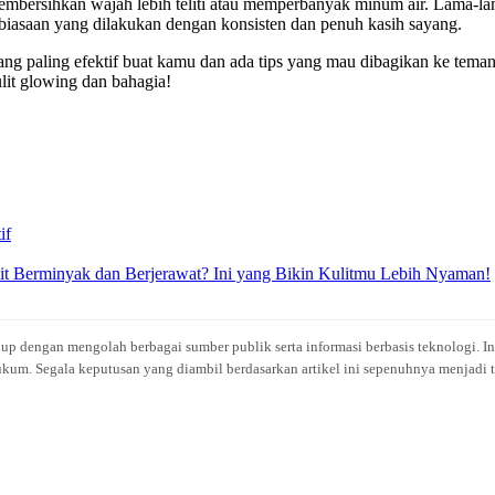
mbersihkan wajah lebih teliti atau memperbanyak minum air. Lama-lama 
kebiasaan yang dilakukan dengan konsisten dan penuh kasih sayang.
ng paling efektif buat kamu dan ada tips yang mau dibagikan ke teman
lit glowing dan bahagia!
if
t Berminyak dan Berjerawat? Ini yang Bikin Kulitmu Lebih Nyaman!
idup dengan mengolah berbagai sumber publik serta informasi berbasis teknologi. I
kum. Segala keputusan yang diambil berdasarkan artikel ini sepenuhnya menjadi t