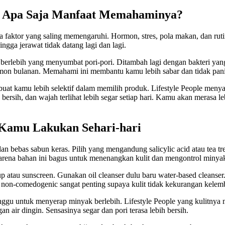
n Apa Saja Manfaat Memahaminya?
a faktor yang saling memengaruhi. Hormon, stres, pola makan, dan ruti
gga jerawat tidak datang lagi dan lagi.
k berlebih yang menyumbat pori-pori. Ditambah lagi dengan bakteri y
rmon bulanan. Memahami ini membantu kamu lebih sabar dan tidak panik 
at kamu lebih selektif dalam memilih produk. Lifestyle People menya
bih bersih, dan wajah terlihat lebih segar setiap hari. Kamu akan meras
 Kamu Lakukan Sehari-hari
 dan bebas sabun keras. Pilih yang mengandung salicylic acid atau tea
 karena bahan ini bagus untuk menenangkan kulit dan mengontrol minya
p atau sunscreen. Gunakan oil cleanser dulu baru water-based cleanse
 non-comedogenic sangat penting supaya kulit tidak kekurangan kelem
nggu untuk menyerap minyak berlebih. Lifestyle People yang kulitnya
 air dingin. Sensasinya segar dan pori terasa lebih bersih.