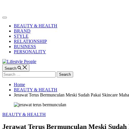
Skip
to
Lifestyle
content
People
Off
Canvas
BEAUTY & HEALTH
BRAND
STYLE
RELATIONSHIP
BUSINESS
PERSONALITY
Search
Search
for:
Home
BEAUTY & HEALTH
Jerawat Terus Bermunculan Meski Sudah Pakai Skincare Maha
Categories
BEAUTY & HEALTH
Jerawat Terus Bermunculan Meski Sudah 