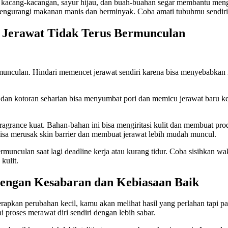
 kacang-kacangan, sayur hijau, dan buah-buahan segar membantu meng
mengurangi makanan manis dan berminyak. Coba amati tubuhmu sendiri
a Jerawat Tidak Terus Bermunculan
munculan. Hindari memencet jerawat sendiri karena bisa menyebabkan
an kotoran seharian bisa menyumbat pori dan memicu jerawat baru kee
ragrance kuat. Bahan-bahan ini bisa mengiritasi kulit dan membuat pro
 bisa merusak skin barrier dan membuat jerawat lebih mudah muncul.
rmunculan saat lagi deadline kerja atau kurang tidur. Coba sisihkan wak
kulit.
dengan Kesabaran dan Kebiasaan Baik
kan perubahan kecil, kamu akan melihat hasil yang perlahan tapi past
 proses merawat diri sendiri dengan lebih sabar.