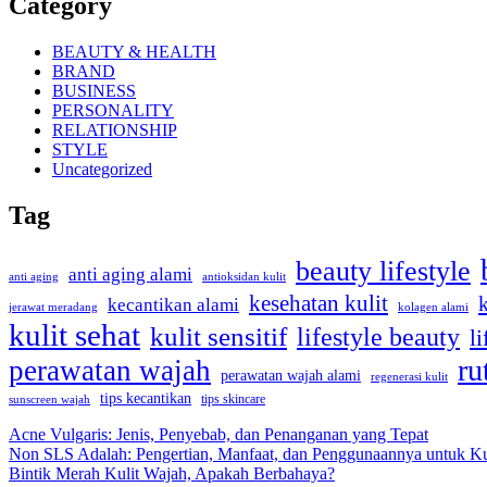
Category
BEAUTY & HEALTH
BRAND
BUSINESS
PERSONALITY
RELATIONSHIP
STYLE
Uncategorized
Tag
beauty lifestyle
anti aging alami
anti aging
antioksidan kulit
kesehatan kulit
kecantikan alami
kolagen alami
jerawat meradang
kulit sehat
kulit sensitif
lifestyle beauty
li
ru
perawatan wajah
perawatan wajah alami
regenerasi kulit
tips kecantikan
tips skincare
sunscreen wajah
Acne Vulgaris: Jenis, Penyebab, dan Penanganan yang Tepat
Non SLS Adalah: Pengertian, Manfaat, dan Penggunaannya untuk Ku
Bintik Merah Kulit Wajah, Apakah Berbahaya?