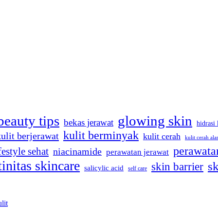
beauty tips
glowing skin
bekas jerawat
hidrasi 
kulit berminyak
kulit berjerawat
kulit cerah
kulit cerah ala
perawatan
festyle sehat
niacinamide
perawatan jerawat
tinitas skincare
sk
skin barrier
salicylic acid
self care
lit