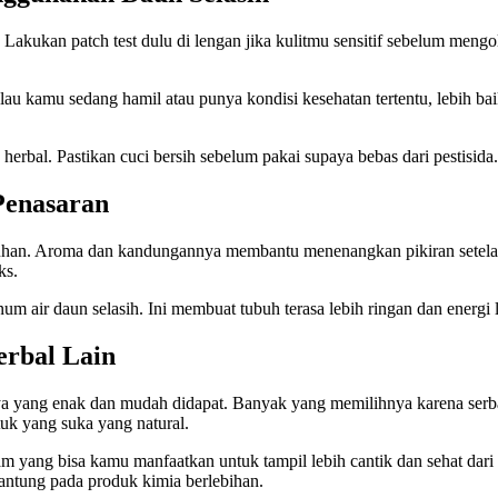
. Lakukan patch test dulu di lengan jika kulitmu sensitif sebelum me
Kalau kamu sedang hamil atau punya kondisi kesehatan tertentu, lebih 
herbal. Pastikan cuci bersih sebelum pakai supaya bebas dari pestisida.
Penasaran
ruhan. Aroma dan kandungannya membantu menenangkan pikiran setelah
ks.
 air daun selasih. Ini membuat tubuh terasa lebih ringan dan energi le
rbal Lain
ya yang enak dan mudah didapat. Banyak yang memilihnya karena serb
ntuk yang suka yang natural.
alam yang bisa kamu manfaatkan untuk tampil lebih cantik dan sehat dar
rgantung pada produk kimia berlebihan.