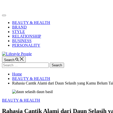
Skip
to
Lifestyle
content
People
Off
Canvas
BEAUTY & HEALTH
BRAND
STYLE
RELATIONSHIP
BUSINESS
PERSONALITY
Search
Search
for:
Home
BEAUTY & HEALTH
Rahasia Cantik Alami dari Daun Selasih yang Kamu Belum Tah
Categories
BEAUTY & HEALTH
Rahasia Cantik Alami dari Daun Selasih y