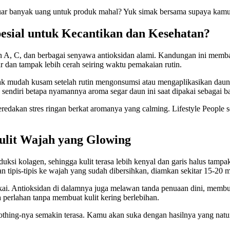
luar banyak uang untuk produk mahal? Yuk simak bersama supaya kamu 
pesial untuk Kecantikan dan Kesehatan?
in A, C, dan berbagai senyawa antioksidan alami. Kandungan ini memban
egar dan tampak lebih cerah seiring waktu pemakaian rutin.
k mudah kusam setelah rutin mengonsumsi atau mengaplikasikan daun s
n sendiri betapa nyamannya aroma segar daun ini saat dipakai sebagai b
edakan stres ringan berkat aromanya yang calming. Lifestyle People s
ulit Wajah yang Glowing
si kolagen, sehingga kulit terasa lebih kenyal dan garis halus tam
tipis-tipis ke wajah yang sudah dibersihkan, diamkan sekitar 15-20 men
kai. Antioksidan di dalamnya juga melawan tanda penuaan dini, membuat
 perlahan tanpa membuat kulit kering berlebihan.
othing-nya semakin terasa. Kamu akan suka dengan hasilnya yang natu