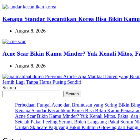
Kenapa Standar Kecantikan Korea Bisa Bikin Kamu
August 8, 2026
Acne Scar Bikin Kamu Minder? Yuk Kenali Mitos, F
August 8, 2026
Previous
Previous Article
Apa Manfaat Duren yang Biki
Post:
Jernih Lagi Tanpa Harus Pusing Sendiri
Search
Search
Perbedaan Fungal Acne dan Bruntusan yang Sering Bikin Bi
Kenapa Standar Kecantikan Korea Bisa Bikin Kamu Penasara
Acne Scar Bikin Kamu Minder? Yuk Kenali Mitos, Fakta, dan
Setelah Pakai Peeling Serum, Boleh Langsung Pakai Serum N
Urutan Skincare Pagi yang Bikin Kulitmu Glowing dari Bangu