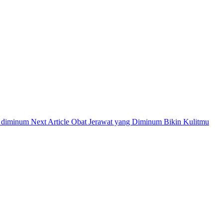
Next
Next Article
Obat Jerawat yang Diminum Bikin Kulitmu
Post: