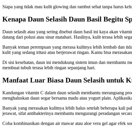
Siapa yang tidak mau kulit glowing dan rambut sehat tanpa harus ke
Kenapa Daun Selasih Daun Basil Begitu S
Daun selasih atau yang sering disebut daun basil ini kaya akan vitam
datang dari polusi atau sinar matahari. Hasilnya, kulit terasa lebih s
Banyak teman perempuan yang merasa kulitnya lebih lembab dan tida
kulit yang sedang iritasi atau berjerawat ringan. Kamu bisa merasaka
Di sisi kesehatan, daun ini mendukung sistem imun dan membantu mer
membuat tubuh terasa lebih ringan sepanjang hari.
Manfaat Luar Biasa Daun Selasih untuk K
Kandungan vitamin C dalam daun selasih membantu merangsang produk
menghaluskan daun segar bersama madu atau yogurt plain. Aplikasikan 
Banyak yang merasakan kulitnya lebih halus setelah beberapa kali pa
jerawat, sifat antibakterinya membantu mengurangi peradangan secara
Coba kombinasikan dengan air mawar atau aloe vera gel agar efek so