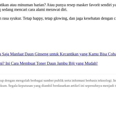
tikan atau minuman harian? Atau punya resep masker favorit sendiri y
g sedang mencari cara alami merawat diri.
uh rasa syukur. Tetap happy, tetap glowing, dan jaga kesehatan dengan
pa Saja Manfaat Daun Ginseng untuk Kecantikan yang Kamu Bisa Cob
mi? Ini Cara Membuat Toner Daun Jambu Biji yang Mudah!
idup dengan mengolah berbagai sumber publik serta informasi berbasis teknologi. I
kum. Segala keputusan yang diambil berdasarkan artikel ini sepenuhnya menjadi t