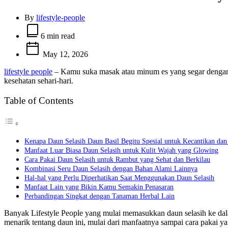
By
lifestyle-people
Estimated
read
6 min read
time
May 12, 2026
lifestyle people
– Kamu suka masak atau minum es yang segar dengan t
kesehatan sehari-hari.
Table of Contents
Kenapa Daun Selasih Daun Basil Begitu Spesial untuk Kecantikan dan
Manfaat Luar Biasa Daun Selasih untuk Kulit Wajah yang Glowing
Cara Pakai Daun Selasih untuk Rambut yang Sehat dan Berkilau
Kombinasi Seru Daun Selasih dengan Bahan Alami Lainnya
Hal-hal yang Perlu Diperhatikan Saat Menggunakan Daun Selasih
Manfaat Lain yang Bikin Kamu Semakin Penasaran
Perbandingan Singkat dengan Tanaman Herbal Lain
Banyak Lifestyle People yang mulai memasukkan daun selasih ke dalam
menarik tentang daun ini, mulai dari manfaatnya sampai cara pakai 