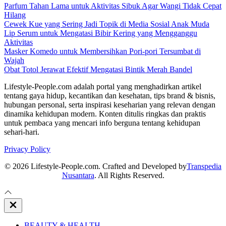
Parfum Tahan Lama untuk Aktivitas Sibuk Agar Wangi Tidak Cepat
Hilang
Cewek Kue yang Sering Jadi Topik di Media Sosial Anak Muda
Lip Serum untuk Mengatasi Bibir Kering yang Mengganggu
Aktivitas
Masker Komedo untuk Membersihkan Pori-pori Tersumbat di
Wajah
Obat Totol Jerawat Efektif Mengatasi Bintik Merah Bandel
Lifestyle-People.com adalah portal yang menghadirkan artikel
tentang gaya hidup, kecantikan dan kesehatan, tips brand & bisnis,
hubungan personal, serta inspirasi keseharian yang relevan dengan
dinamika kehidupan modern. Konten ditulis ringkas dan praktis
untuk pembaca yang mencari info berguna tentang kehidupan
sehari-hari.
Privacy Policy
© 2026 Lifestyle-People.com. Crafted and Developed by
Transpedia
Nusantara
. All Rights Reserved.
Close
Off
Canvas
BEAUTY & HEALTH