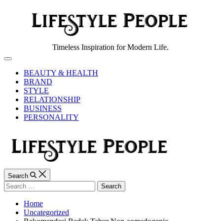
Skip
to
content
Lifestyle
Timeless Inspiration for Modern Life.
People
Off
Canvas
BEAUTY & HEALTH
BRAND
STYLE
RELATIONSHIP
BUSINESS
PERSONALITY
Search
Search
for:
Home
Uncategorized