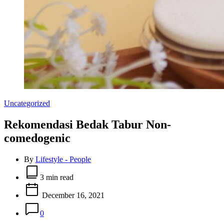
Categories
Uncategorized
Rekomendasi Bedak Tabur Non-
comedogenic
By
Lifestyle - People
Estimated
read
3 min read
time
December 16, 2021
0