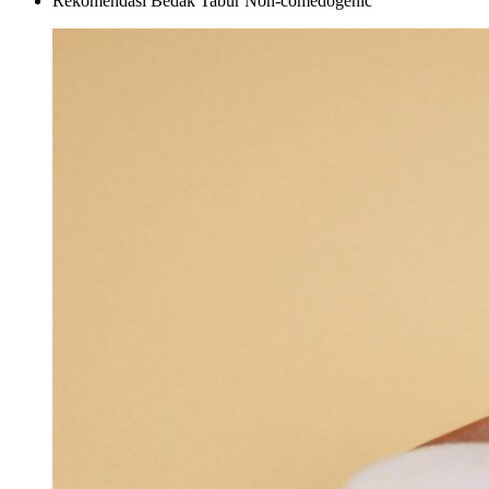
Rekomendasi Bedak Tabur Non-comedogenic