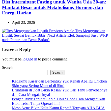
Diet Intermittent Fasting untuk Wanita Usia 30-an:
Manfaat Besar untuk Metabolisme, Hormon, dan
Energi Harian
April 23, 2026
Previous
Previous Article
Tips Menggunakan
Next
Post:
Lipstik Sesuai Bentuk Bibir
Next Article
Efek Samping Susu WRP
Post:
pada Penurunan Berat Badan?
Leave a Reply
You must be
logged in
to post a comment.
Search
Search
Ketiakmu Kasar dan Berbintik? Yuk Kenali Apa Itu Chicken
Skin yang Sering Muncul di Situ!
Bruntusan di Jidat Bikin Kesal? Yuk Cari Tahu Penyebabnya
dan Cara Mengatasinya!
Pengen Bibir Terlihat Lebih Tipis? Coba Cara Mengecilkan
Bibir Tebal Tanpa Operasi Ini!
Meso Acne Bikin Kulit Kamu Repot? Ternyata AHA BHA