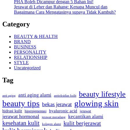
PHA Boleh Dicampur dengan 5 Bahan Ini!
Jerawat di Leher dan Rahang: Kenapa Muncul dan
Bagaimana Cara Mengatasinya supaya Tidak Kambuh?
Category
BEAUTY & HEALTH
BRAND
BUSINESS
PERSONALITY
RELATIONSHIP
STYLE
Uncategorized
Tag
beauty lifestyle
anti aging alami
anti aging
antioksidan kulit
beauty tips
glowing skin
bekas jerawat
hyaluronic acid
hidrasi kulit
hiperpigmentasi
jerawat
jerawat hormonal
kecantikan alami
jerawat meradang
kesehatan kulit
kulit berjerawat
kolagen alami