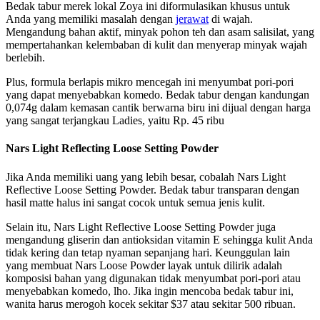
Bedak tabur merek lokal Zoya ini diformulasikan khusus untuk
Anda yang memiliki masalah dengan
jerawat
di wajah.
Mengandung bahan aktif, minyak pohon teh dan asam salisilat, yang
mempertahankan kelembaban di kulit dan menyerap minyak wajah
berlebih.
Plus, formula berlapis mikro mencegah ini menyumbat pori-pori
yang dapat menyebabkan komedo. Bedak tabur dengan kandungan
0,074g dalam kemasan cantik berwarna biru ini dijual dengan harga
yang sangat terjangkau Ladies, yaitu Rp. 45 ribu
Nars Light Reflecting Loose Setting Powder
Jika Anda memiliki uang yang lebih besar, cobalah Nars Light
Reflective Loose Setting Powder. Bedak tabur transparan dengan
hasil matte halus ini sangat cocok untuk semua jenis kulit.
Selain itu, Nars Light Reflective Loose Setting Powder juga
mengandung gliserin dan antioksidan vitamin E sehingga kulit Anda
tidak kering dan tetap nyaman sepanjang hari. Keunggulan lain
yang membuat Nars Loose Powder layak untuk dilirik adalah
komposisi bahan yang digunakan tidak menyumbat pori-pori atau
menyebabkan komedo, lho. Jika ingin mencoba bedak tabur ini,
wanita harus merogoh kocek sekitar $37 atau sekitar 500 ribuan.