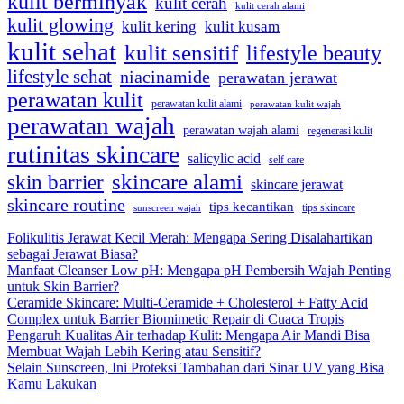
kulit berminyak
kulit cerah
kulit cerah alami
kulit glowing
kulit kering
kulit kusam
kulit sehat
kulit sensitif
lifestyle beauty
lifestyle sehat
niacinamide
perawatan jerawat
perawatan kulit
perawatan kulit alami
perawatan kulit wajah
perawatan wajah
perawatan wajah alami
regenerasi kulit
rutinitas skincare
salicylic acid
self care
skincare alami
skin barrier
skincare jerawat
skincare routine
tips kecantikan
tips skincare
sunscreen wajah
Folikulitis Jerawat Kecil Merah: Mengapa Sering Disalahartikan
sebagai Jerawat Biasa?
Manfaat Cleanser Low pH: Mengapa pH Pembersih Wajah Penting
untuk Skin Barrier?
Ceramide Skincare: Multi-Ceramide + Cholesterol + Fatty Acid
Complex untuk Barrier Biomimetic Repair di Cuaca Tropis
Pengaruh Kualitas Air terhadap Kulit: Mengapa Air Mandi Bisa
Membuat Wajah Lebih Kering atau Sensitif?
Selain Sunscreen, Ini Proteksi Tambahan dari Sinar UV yang Bisa
Kamu Lakukan