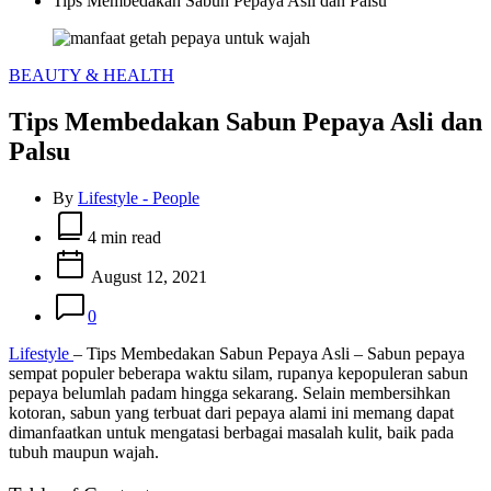
Tips Membedakan Sabun Pepaya Asli dan Palsu
Categories
BEAUTY & HEALTH
Tips Membedakan Sabun Pepaya Asli dan
Palsu
By
Lifestyle - People
Estimated
read
4 min read
time
August 12, 2021
0
Lifestyle
– Tips Membedakan Sabun Pepaya Asli – Sabun pepaya
sempat populer beberapa waktu silam, rupanya kepopuleran sabun
pepaya belumlah padam hingga sekarang. Selain membersihkan
kotoran, sabun yang terbuat dari pepaya alami ini memang dapat
dimanfaatkan untuk mengatasi berbagai masalah kulit, baik pada
tubuh maupun wajah.