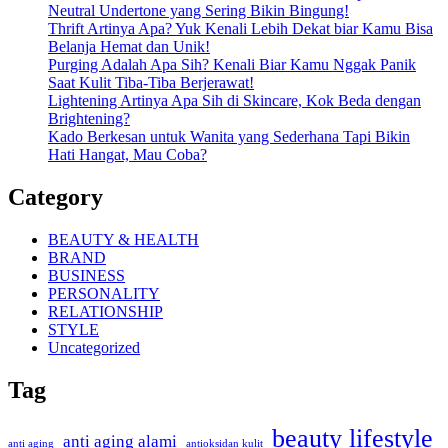
Neutral Undertone yang Sering Bikin Bingung!
Thrift Artinya Apa? Yuk Kenali Lebih Dekat biar Kamu Bisa
Belanja Hemat dan Unik!
Purging Adalah Apa Sih? Kenali Biar Kamu Nggak Panik
Saat Kulit Tiba-Tiba Berjerawat!
Lightening Artinya Apa Sih di Skincare, Kok Beda dengan
Brightening?
Kado Berkesan untuk Wanita yang Sederhana Tapi Bikin
Hati Hangat, Mau Coba?
Category
BEAUTY & HEALTH
BRAND
BUSINESS
PERSONALITY
RELATIONSHIP
STYLE
Uncategorized
Tag
beauty lifestyle
anti aging alami
anti aging
antioksidan kulit