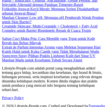
Hamil – Bakuchiol, Centella, Niacinamide, Gentle Peeling, dan
Injectable Alternatif dengan Panduan Trimester-Based
Folikulitis Jerawat Kecil Merah: Mengapa Sering Disalahartikan
sebagai Jerawat Biasa?
Manfaat Cleanser Low pH: Mengapa pH Pembersih Wajah Penting
untuk Skin Barrier?
Ceramide Skincare: Multi-Ceramide + Cholesterol + Fatty Acid
Complex untuk Barrier Biomimetic Repair di Cuaca Tropis
Sabun Cuci Muka Pria: Cara Memilih yang Tepat untuk Kulit
Bersih dan Bebas Minyak
Extrait de Parfum Intensitas Aroma yang Melekat Sepanjang Hari
Kutek Halal untuk Kuku Cantik yang Tidak Menghalangi Wudu
Sunscreen Spray Pilihan Praktis Lindungi Kulit dari Sinar UV
Manfaat Madu untuk Kesehatan Tubuh Secara Alami
Lifestyle-People.com adalah portal yang menghadirkan artikel
tentang gaya hidup, kecantikan dan kesehatan, tips brand & bisnis,
hubungan personal, serta inspirasi keseharian yang relevan dengan
dinamika kehidupan modern. Konten ditulis ringkas dan praktis
untuk pembaca yang mencari info berguna tentang kehidupan
sehari-hari.
Privacy Policy
© 2026 Lifestyle-People.com. Crafted and Developed by
Transpedia