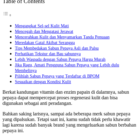
Table of Contents
Mengangkat Sel-sel Kulit Mati
Mencegah dan Mengatasi Jerawat
Mencerahkan Kulit dan Menyamarkan Tanda Penuaan
Meredakan Gatal Akibat Serangga
Tips Membedakan Sabun Pepaya Asli dan Palsu
Perhatikan Tekstur dan Bau sabunnya
Lebih Waspada dengan Sabun Pepaya Harga Murah
Jika Ragu, Amati Pengguna Sabun Pepaya yang Lebih dulu
Membelinya
Pilihlah Sabun Pepaya yang Terdaftar di BPOM
Sesuaikan dengan Kondisi Kulit
Berkat kandungan vitamin dan enzim papain di dalamnya, sabun
pepaya dapat mempercepat proses regenerasi kulit dan bisa
digunakan sebagai anti peradangan.
Bahkan saking larisnya, sampai ada beberapa merk sabun pepaya
yang dipalsukan. Tetapi saat ini, kamu sudah tidak perlu khawatir
lagi karena sudah banyak brand yang mengeluarkan sabun berbahan
pepaya ini.