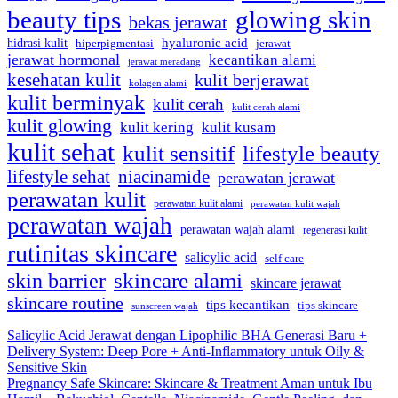
beauty tips
glowing skin
bekas jerawat
hyaluronic acid
hidrasi kulit
hiperpigmentasi
jerawat
jerawat hormonal
kecantikan alami
jerawat meradang
kesehatan kulit
kulit berjerawat
kolagen alami
kulit berminyak
kulit cerah
kulit cerah alami
kulit glowing
kulit kering
kulit kusam
kulit sehat
kulit sensitif
lifestyle beauty
lifestyle sehat
niacinamide
perawatan jerawat
perawatan kulit
perawatan kulit alami
perawatan kulit wajah
perawatan wajah
perawatan wajah alami
regenerasi kulit
rutinitas skincare
salicylic acid
self care
skincare alami
skin barrier
skincare jerawat
skincare routine
tips kecantikan
tips skincare
sunscreen wajah
Salicylic Acid Jerawat dengan Lipophilic BHA Generasi Baru +
Delivery System: Deep Pore + Anti-Inflammatory untuk Oily &
Sensitive Skin
Pregnancy Safe Skincare: Skincare & Treatment Aman untuk Ibu