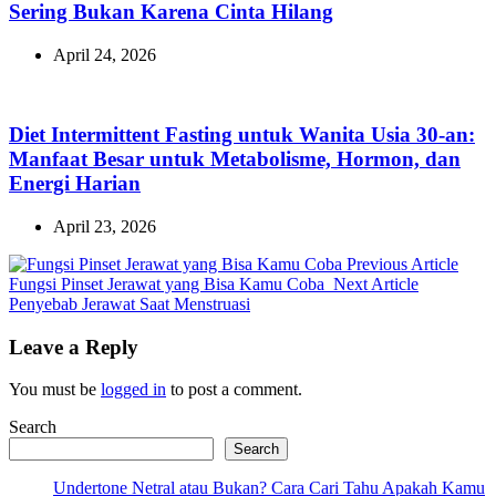
Sering Bukan Karena Cinta Hilang
April 24, 2026
Diet Intermittent Fasting untuk Wanita Usia 30-an:
Manfaat Besar untuk Metabolisme, Hormon, dan
Energi Harian
April 23, 2026
Previ
Previous Article
Next
Post:
Fungsi Pinset Jerawat yang Bisa Kamu Coba
Next Article
Post:
Penyebab Jerawat Saat Menstruasi
Leave a Reply
You must be
logged in
to post a comment.
Search
Search
Undertone Netral atau Bukan? Cara Cari Tahu Apakah Kamu