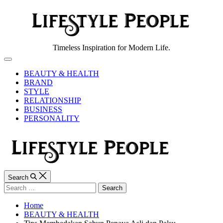
Skip
to
content
Lifestyle
Timeless Inspiration for Modern Life.
People
Off
Canvas
BEAUTY & HEALTH
BRAND
STYLE
RELATIONSHIP
BUSINESS
PERSONALITY
Search
Search
for:
Home
BEAUTY & HEALTH