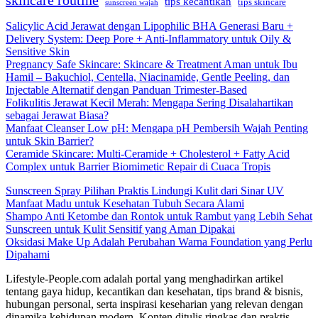
tips kecantikan
tips skincare
sunscreen wajah
Salicylic Acid Jerawat dengan Lipophilic BHA Generasi Baru +
Delivery System: Deep Pore + Anti-Inflammatory untuk Oily &
Sensitive Skin
Pregnancy Safe Skincare: Skincare & Treatment Aman untuk Ibu
Hamil – Bakuchiol, Centella, Niacinamide, Gentle Peeling, dan
Injectable Alternatif dengan Panduan Trimester-Based
Folikulitis Jerawat Kecil Merah: Mengapa Sering Disalahartikan
sebagai Jerawat Biasa?
Manfaat Cleanser Low pH: Mengapa pH Pembersih Wajah Penting
untuk Skin Barrier?
Ceramide Skincare: Multi-Ceramide + Cholesterol + Fatty Acid
Complex untuk Barrier Biomimetic Repair di Cuaca Tropis
Sunscreen Spray Pilihan Praktis Lindungi Kulit dari Sinar UV
Manfaat Madu untuk Kesehatan Tubuh Secara Alami
Shampo Anti Ketombe dan Rontok untuk Rambut yang Lebih Sehat
Sunscreen untuk Kulit Sensitif yang Aman Dipakai
Oksidasi Make Up Adalah Perubahan Warna Foundation yang Perlu
Dipahami
Lifestyle-People.com adalah portal yang menghadirkan artikel
tentang gaya hidup, kecantikan dan kesehatan, tips brand & bisnis,
hubungan personal, serta inspirasi keseharian yang relevan dengan
dinamika kehidupan modern. Konten ditulis ringkas dan praktis