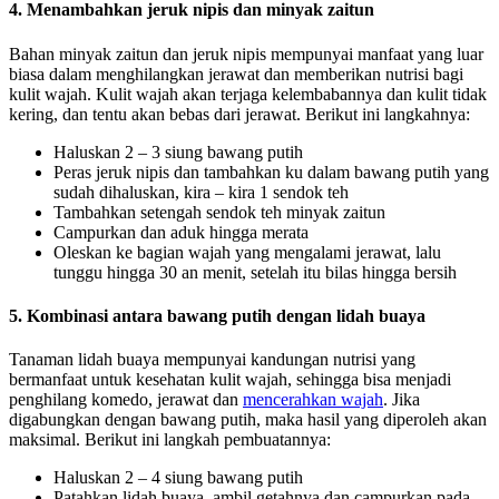
4. Menambahkan jeruk nipis dan minyak zaitun
Bahan minyak zaitun dan jeruk nipis mempunyai manfaat yang luar
biasa dalam menghilangkan jerawat dan memberikan nutrisi bagi
kulit wajah. Kulit wajah akan terjaga kelembabannya dan kulit tidak
kering, dan tentu akan bebas dari jerawat. Berikut ini langkahnya:
Haluskan 2 – 3 siung bawang putih
Peras jeruk nipis dan tambahkan ku dalam bawang putih yang
sudah dihaluskan, kira – kira 1 sendok teh
Tambahkan setengah sendok teh minyak zaitun
Campurkan dan aduk hingga merata
Oleskan ke bagian wajah yang mengalami jerawat, lalu
tunggu hingga 30 an menit, setelah itu bilas hingga bersih
5. Kombinasi antara bawang putih dengan lidah buaya
Tanaman lidah buaya mempunyai kandungan nutrisi yang
bermanfaat untuk kesehatan kulit wajah, sehingga bisa menjadi
penghilang komedo, jerawat dan
mencerahkan wajah
. Jika
digabungkan dengan bawang putih, maka hasil yang diperoleh akan
maksimal. Berikut ini langkah pembuatannya:
Haluskan 2 – 4 siung bawang putih
Patahkan lidah buaya, ambil getahnya dan campurkan pada