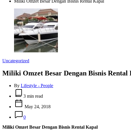
Miliki Omzet Besar Dengan Bisnis Rental Kapal
Categories
Uncategorized
Miliki Omzet Besar Dengan Bisnis Rental
By
Lifestyle - People
Estimated
read
3 min read
time
May 24, 2018
0
Miliki Omzet Besar Dengan Bisnis Rental Kapal