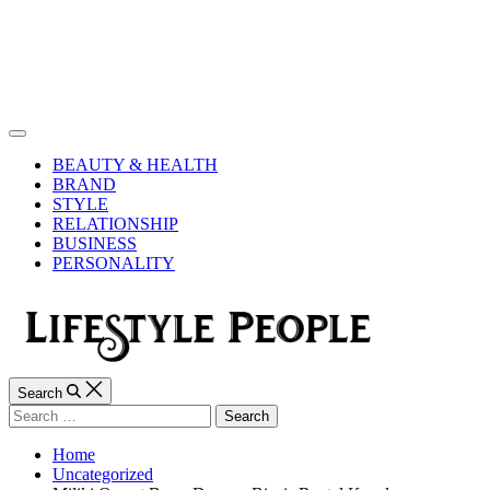
Skip
to
content
Lifestyle
People
Off
Canvas
BEAUTY & HEALTH
BRAND
STYLE
RELATIONSHIP
BUSINESS
PERSONALITY
Search
Search
for:
Home
Uncategorized