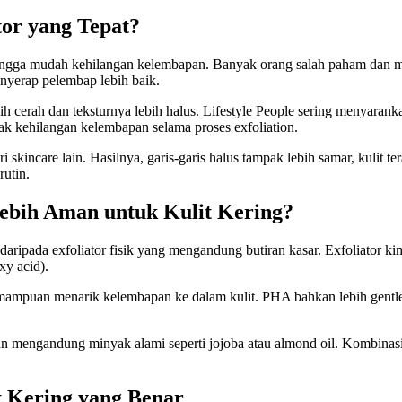
tor yang Tepat?
ehingga mudah kehilangan kelembapan. Banyak orang salah paham dan men
enyerap pelembap lebih baik.
 lebih cerah dan teksturnya lebih halus. Lifestyle People sering meny
dak kehilangan kelembapan selama proses exfoliation.
i skincare lain. Hasilnya, garis-garis halus tampak lebih samar, kulit
rutin.
Lebih Aman untuk Kulit Kering?
 daripada exfoliator fisik yang mengandung butiran kasar. Exfoliator k
y acid).
 kemampuan menarik kelembapan ke dalam kulit. PHA bahkan lebih gentle
 dan mengandung minyak alami seperti jojoba atau almond oil. Kombina
t Kering yang Benar