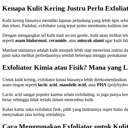
Kenapa Kulit Kering Justru Perlu Exfolia
Kulit kering biasanya memiliki lapisan pelindung yang lebih tipis s
dan iritasi. Padahal, exfoliator yang tepat justru membantu kulitmu m
Dengan mengangkat sel kulit mati secara gentle, kulit akan terlihat
seperti
asam hialuronat
,
ceramide
, atau
minyak alami
agar kulit ti
Manfaat utamanya adalah kulit menjadi lebih siap menerima nutrisi dar
pasti suka melihat perbedaannya setelah beberapa minggu pemakaian 
Exfoliator Kimia atau Fisik? Mana yang 
Untuk kulit kering, exfoliator kimia biasanya lebih direkomendasikan
asam ringan seperti
lactic acid
,
mandelic acid
, atau
PHA
(polyhydrox
Lactic acid sangat populer karena selain exfoliating, ia juga punya
besar sehingga tidak terlalu dalam menembus kulit.
Kalau kamu suka exfoliator fisik, pilih yang butirannya super halus
menyisakan rasa kering setelahnya.
Cara Menggunakan Exfoliator untuk Kuli