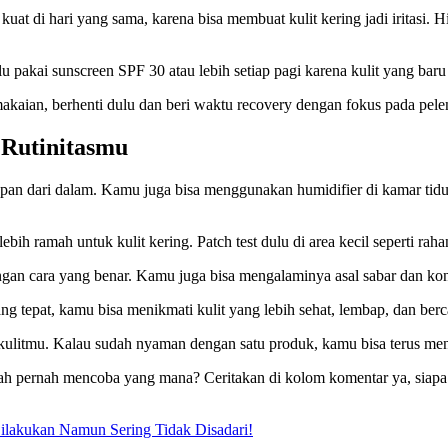
t di hari yang sama, karena bisa membuat kulit kering jadi iritasi. Hi
lu pakai sunscreen SPF 30 atau lebih setiap pagi karena kulit yang baru d
makaian, berhenti dulu dan beri waktu recovery dengan fokus pada pelem
 Rutinitasmu
an dari dalam. Kamu juga bisa menggunakan humidifier di kamar tidur
lebih ramah untuk kulit kering. Patch test dulu di area kecil seperti ra
engan cara yang benar. Kamu juga bisa mengalaminya asal sabar dan kon
ang tepat, kamu bisa menikmati kulit yang lebih sehat, lembap, dan ber
an kulitmu. Kalau sudah nyaman dengan satu produk, kamu bisa terus me
ah pernah mencoba yang mana? Ceritakan di kolom komentar ya, siapa
ilakukan Namun Sering Tidak Disadari!