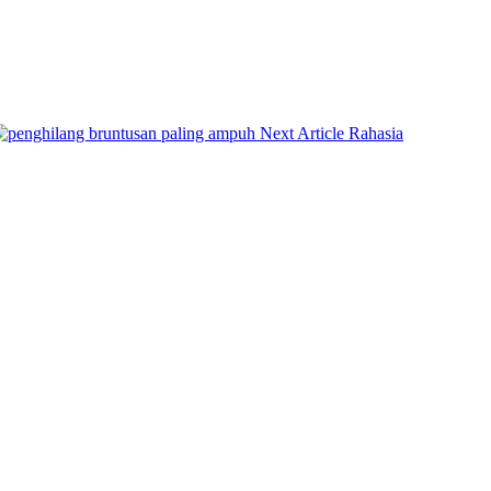
Next
Next Article
Rahasia
Post: