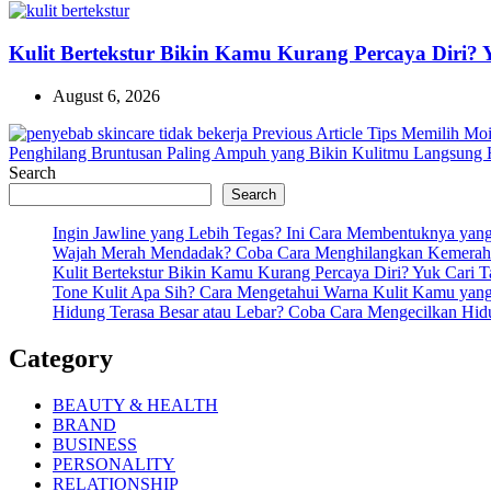
Kulit Bertekstur Bikin Kamu Kurang Percaya Diri?
August 6, 2026
Previous
Previous Article
Tips Memilih Moi
Post:
Penghilang Bruntusan Paling Ampuh yang Bikin Kulitmu Langsung H
Search
Search
Ingin Jawline yang Lebih Tegas? Ini Cara Membentuknya ya
Wajah Merah Mendadak? Coba Cara Menghilangkan Kemeraha
Kulit Bertekstur Bikin Kamu Kurang Percaya Diri? Yuk Cari 
Tone Kulit Apa Sih? Cara Mengetahui Warna Kulit Kamu yang
Hidung Terasa Besar atau Lebar? Coba Cara Mengecilkan Hi
Category
BEAUTY & HEALTH
BRAND
BUSINESS
PERSONALITY
RELATIONSHIP