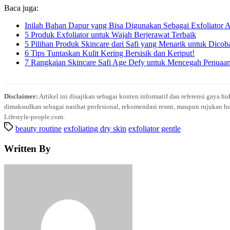
Baca juga:
Inilah Bahan Dapur yang Bisa Digunakan Sebagai Exfoliator 
5 Produk Exfoliator untuk Wajah Berjerawat Terbaik
5 Pilihan Produk Skincare dari Safi yang Menarik untuk Dicob
6 Tips Tuntaskan Kulit Kering Bersisik dan Keriput!
7 Rangkaian Skincare Safi Age Defy untuk Mencegah Penuaan
Disclaimer:
Artikel ini disajikan sebagai konten informatif dan referensi gaya h
dimaksudkan sebagai nasihat profesional, rekomendasi resmi, maupun rujukan hu
Lifestyle-people.com.
beauty routine
exfoliating dry skin
exfoliator gentle
Written By