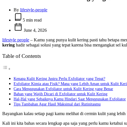
By
lifestyle-people
Estimated
read
5 min read
time
June 4, 2026
lifestyle people
– Kamu yang punya kulit kering pasti tahu betapa men
kering
hadir sebagai solusi yang tepat karena bisa mengangkat sel kul
Table of Contents
Kenapa Kulit Kering Justru Perlu Exfoliator yang Tepat?
Exfoliator Kimia atau Fisik? Mana yang Lebih Aman untuk Kulit Ker
Cara Menggunakan Exfoliator untuk Kulit Kering yang Benar
Bahan yang Wajib Dicari di Exfoliator untuk Kulit Kering
Hal-Hal yang Sebaiknya Kamu Hindari Saat Menggunakan Exfoliator
Tips Tambahan Agar Hasil Maksimal dari Rutinitasmu
Bayangkan kalau setiap pagi kamu melihat di cermin kulit yang lebih 
Kali ini kita bahas secara lengkap apa saja yang perlu kamu ketahui