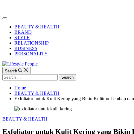
Skip
to
Lifestyle
content
People
Off
Canvas
BEAUTY & HEALTH
BRAND
STYLE
RELATIONSHIP
BUSINESS
PERSONALITY
Search
Search
for:
Home
BEAUTY & HEALTH
Exfoliator untuk Kulit Kering yang Bikin Kulitmu Lembap da
Categories
BEAUTY & HEALTH
Exfoliator untuk Kulit Kering yang Biki