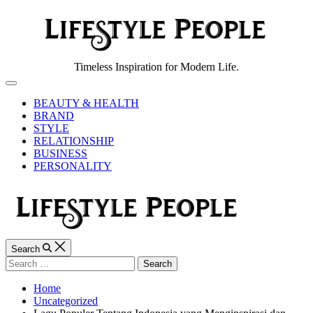
Skip
to
content
Lifestyle
Timeless Inspiration for Modern Life.
People
Off
Canvas
BEAUTY & HEALTH
BRAND
STYLE
RELATIONSHIP
BUSINESS
PERSONALITY
Search
Search
for:
Home
Uncategorized