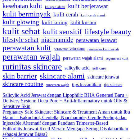
kesehatan kulit
kulit berjerawat
kolagen alami
kulit berminyak
kulit cerah
kulit cerah alami
kulit glowing
kulit kering
kulit kusam
kulit sehat
kulit sensitif
lifestyle beauty
lifestyle sehat
niacinamide
perawatan jerawat
perawatan kulit
perawatan kulit alami
perawatan kulit wajah
perawatan wajah
perawatan wajah alami
regenerasi kulit
rutinitas skincare
salicylic acid
self care
skincare alami
skin barrier
skincare jerawat
skincare routine
tips kecantikan
tips skincare
sunscreen wajah
Salicylic Acid Jerawat dengan Lipophilic BHA Generasi Baru +
Delivery System: Deep Pore + Anti-Inflammatory untuk Oily &
Sensitive Skin
Pregnancy Safe Skincare: Skincare & Treatment Aman untuk Ibu
Hamil – Bakuchiol, Centella, Niacinamide, Gentle Peeling, dan
Injectable Alternatif dengan Panduan Trimester-Based
Folikulitis Jerawat Kecil Merah: Mengapa Sering Disalahartikan
sebagai Jerawat Biasa?