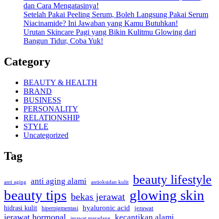
dan Cara Mengatasinya!
Setelah Pakai Peeling Serum, Boleh Langsung Pakai Serum
Niacinamide? Ini Jawaban yang Kamu Butuhkan!
Urutan Skincare Pagi yang Bikin Kulitmu Glowing dari
Bangun Tidur, Coba Yuk!
Category
BEAUTY & HEALTH
BRAND
BUSINESS
PERSONALITY
RELATIONSHIP
STYLE
Uncategorized
Tag
beauty lifestyle
anti aging alami
anti aging
antioksidan kulit
beauty tips
glowing skin
bekas jerawat
hyaluronic acid
hidrasi kulit
hiperpigmentasi
jerawat
jerawat hormonal
kecantikan alami
jerawat meradang