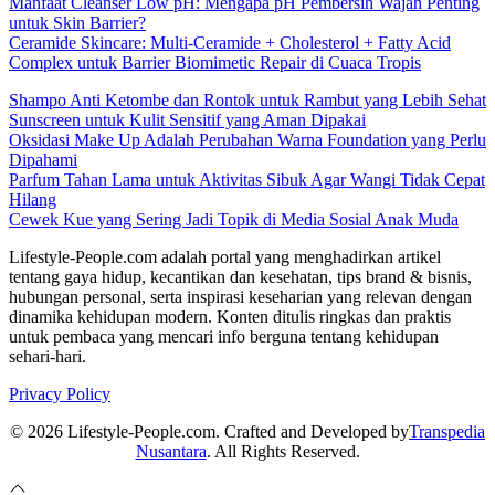
Manfaat Cleanser Low pH: Mengapa pH Pembersih Wajah Penting
untuk Skin Barrier?
Ceramide Skincare: Multi-Ceramide + Cholesterol + Fatty Acid
Complex untuk Barrier Biomimetic Repair di Cuaca Tropis
Shampo Anti Ketombe dan Rontok untuk Rambut yang Lebih Sehat
Sunscreen untuk Kulit Sensitif yang Aman Dipakai
Oksidasi Make Up Adalah Perubahan Warna Foundation yang Perlu
Dipahami
Parfum Tahan Lama untuk Aktivitas Sibuk Agar Wangi Tidak Cepat
Hilang
Cewek Kue yang Sering Jadi Topik di Media Sosial Anak Muda
Lifestyle-People.com adalah portal yang menghadirkan artikel
tentang gaya hidup, kecantikan dan kesehatan, tips brand & bisnis,
hubungan personal, serta inspirasi keseharian yang relevan dengan
dinamika kehidupan modern. Konten ditulis ringkas dan praktis
untuk pembaca yang mencari info berguna tentang kehidupan
sehari-hari.
Privacy Policy
© 2026 Lifestyle-People.com. Crafted and Developed by
Transpedia
Nusantara
. All Rights Reserved.