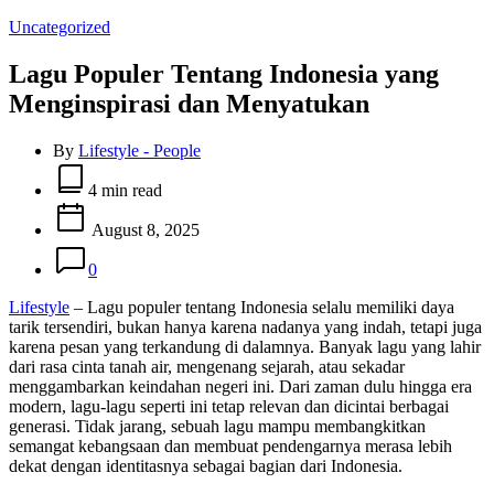
Categories
Uncategorized
Lagu Populer Tentang Indonesia yang
Menginspirasi dan Menyatukan
By
Lifestyle - People
Estimated
read
4 min read
time
August 8, 2025
0
Lifestyle
– Lagu populer tentang Indonesia selalu memiliki daya
tarik tersendiri, bukan hanya karena nadanya yang indah, tetapi juga
karena pesan yang terkandung di dalamnya. Banyak lagu yang lahir
dari rasa cinta tanah air, mengenang sejarah, atau sekadar
menggambarkan keindahan negeri ini. Dari zaman dulu hingga era
modern, lagu-lagu seperti ini tetap relevan dan dicintai berbagai
generasi. Tidak jarang, sebuah lagu mampu membangkitkan
semangat kebangsaan dan membuat pendengarnya merasa lebih
dekat dengan identitasnya sebagai bagian dari Indonesia.