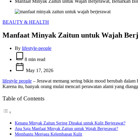
Manfaat Minyak Zaitun untuk Wajah Berjerawat, Benarkah Bis
Categories
BEAUTY & HEALTH
Manfaat Minyak Zaitun untuk Wajah Berj
By
lifestyle-people
Estimated
read
8 min read
time
May 17, 2026
lifestyle people
– Jerawat memang sering bikin mood berubah dalam hi
Karena itu, banyak orang mulai mencari perawatan alami yang diangga
Table of Contents
Kenapa Minyak Zaitun Sering Dipakai untuk Kulit Berjerawat?
Apa Saja Manfaat Minyak Zaitun untuk Wajah Berjerawat?
Membantu Menjaga Kelembapan Kulit