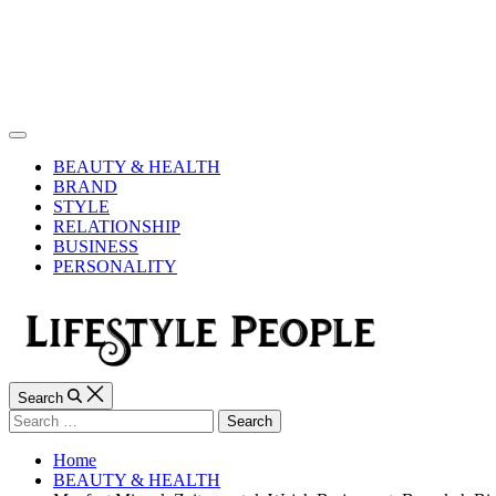
Skip
to
content
Lifestyle
People
Off
Canvas
BEAUTY & HEALTH
BRAND
STYLE
RELATIONSHIP
BUSINESS
PERSONALITY
Search
Search
for:
Home
BEAUTY & HEALTH