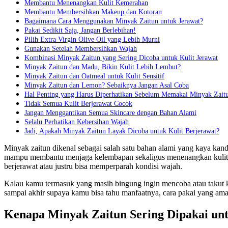
Membantu Menenangkan Kulit Kemerahan
Membantu Membersihkan Makeup dan Kotoran
Bagaimana Cara Menggunakan Minyak Zaitun untuk Jerawat?
Pakai Sedikit Saja, Jangan Berlebihan!
Pilih Extra Virgin Olive Oil yang Lebih Murni
Gunakan Setelah Membersihkan Wajah
Kombinasi Minyak Zaitun yang Sering Dicoba untuk Kulit Jerawat
Minyak Zaitun dan Madu, Bikin Kulit Lebih Lembut?
Minyak Zaitun dan Oatmeal untuk Kulit Sensitif
Minyak Zaitun dan Lemon? Sebaiknya Jangan Asal Coba
Hal Penting yang Harus Diperhatikan Sebelum Memakai Minyak Zait
Tidak Semua Kulit Berjerawat Cocok
Jangan Menggantikan Semua Skincare dengan Bahan Alami
Selalu Perhatikan Kebersihan Wajah
Jadi, Apakah Minyak Zaitun Layak Dicoba untuk Kulit Berjerawat?
Minyak zaitun dikenal sebagai salah satu bahan alami yang kaya kan
mampu membantu menjaga kelembapan sekaligus menenangkan kulit ya
berjerawat atau justru bisa memperparah kondisi wajah.
Kalau kamu termasuk yang masih bingung ingin mencoba atau takut ku
sampai akhir supaya kamu bisa tahu manfaatnya, cara pakai yang aman
Kenapa Minyak Zaitun Sering Dipakai unt