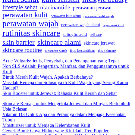
lifestyle sehat
niacinamide
perawatan jerawat
perawatan kulit
perawatan kulit alami
perawatan kulit wajah
perawatan wajah
perawatan wajah alami
regenerasi kulit
rutinitas skincare
salicylic acid
self care
skincare alami
skin barrier
skincare jerawat
skincare routine
tips kecantikan
tips skincare
sunscreen wajah
Acne Vulgaris: Jenis, Penyebab, dan Penanganan yang Tepat
Non SLS Adalah: Pengertian, Manfaat, dan Penggunaannya untuk
Kulit
Bintik Merah Kulit Wajah, Apakah Berbahaya?
Masalah Remaja dan Solusinya di Kulit Wajah yang Sering Kamu
Hadapi?
Skin Booster untuk Jerawat: Rahasia Kulit Bersih dan Sehat
Skincare Remaja untuk Mengelola Jerawat dan Minyak Berlebih di
Usia Belasan
Vitamin D3 Untuk Apa dan Perannya dalam Menjaga Kesehatan
Tubuh
Moisturizer untuk Menjaga Kelembapan Kulit
Cewek Bumi: Gaya Hidup yang Kini Jadi Tren Populer