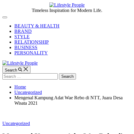
Skip
to
Lifestyle
Timeless Inspiration for Modern Life.
content
People
Off
Canvas
BEAUTY & HEALTH
BRAND
STYLE
RELATIONSHIP
BUSINESS
PERSONALITY
Search
Search
for:
Home
Uncategorized
Mengenal Kampung Adat Wae Rebo di NTT, Juara Desa
Wisata 2021
Categories
Uncategorized