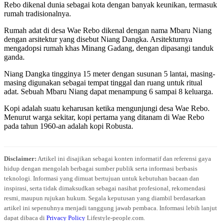
Rebo dikenal dunia sebagai kota dengan banyak keunikan, termasuk
rumah tradisionalnya.
Rumah adat di desa Wae Rebo dikenal dengan nama Mbaru Niang
dengan arsitektur yang disebut Niang Dangka. Arsitekturnya
mengadopsi rumah khas Minang Gadang, dengan dipasangi tanduk
ganda.
Niang Dangka tingginya 15 meter dengan susunan 5 lantai, masing-
masing digunakan sebagai tempat tinggal dan ruang untuk ritual
adat. Sebuah Mbaru Niang dapat menampung 6 sampai 8 keluarga.
Kopi adalah suatu keharusan ketika mengunjungi desa Wae Rebo.
Menurut warga sekitar, kopi pertama yang ditanam di Wae Rebo
pada tahun 1960-an adalah kopi Robusta.
Disclaimer:
Artikel ini disajikan sebagai konten informatif dan referensi gaya
hidup dengan mengolah berbagai sumber publik serta informasi berbasis
teknologi. Informasi yang dimuat bertujuan untuk kebutuhan bacaan dan
inspirasi, serta tidak dimaksudkan sebagai nasihat profesional, rekomendasi
resmi, maupun rujukan hukum. Segala keputusan yang diambil berdasarkan
artikel ini sepenuhnya menjadi tanggung jawab pembaca. Informasi lebih lanjut
dapat dibaca di
Privacy Policy
Lifestyle-people.com.