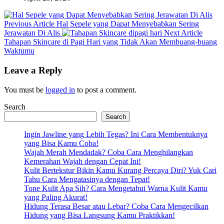
Previous
Previous Article
Hal Sepele yang Dapat Menyebabkan Sering
Post:
Next
Jerawatan Di Alis
Next Article
Post:
Tahapan Skincare di Pagi Hari yang Tidak Akan Membuang-buang
Waktumu
Leave a Reply
You must be
logged in
to post a comment.
Search
Search
Ingin Jawline yang Lebih Tegas? Ini Cara Membentuknya
yang Bisa Kamu Coba!
Wajah Merah Mendadak? Coba Cara Menghilangkan
Kemerahan Wajah dengan Cepat Ini!
Kulit Bertekstur Bikin Kamu Kurang Percaya Diri? Yuk Cari
Tahu Cara Mengatasinya dengan Tepat!
Tone Kulit Apa Sih? Cara Mengetahui Warna Kulit Kamu
yang Paling Akurat!
Hidung Terasa Besar atau Lebar? Coba Cara Mengecilkan
Hidung yang Bisa Langsung Kamu Praktikkan!