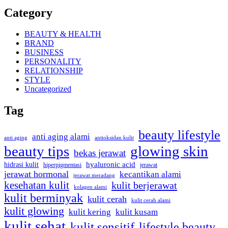
Category
BEAUTY & HEALTH
BRAND
BUSINESS
PERSONALITY
RELATIONSHIP
STYLE
Uncategorized
Tag
beauty lifestyle
anti aging alami
anti aging
antioksidan kulit
beauty tips
glowing skin
bekas jerawat
hidrasi kulit
hyaluronic acid
jerawat
hiperpigmentasi
jerawat hormonal
kecantikan alami
jerawat meradang
kesehatan kulit
kulit berjerawat
kolagen alami
kulit berminyak
kulit cerah
kulit cerah alami
kulit glowing
kulit kering
kulit kusam
kulit sehat
kulit sensitif
lifestyle beauty