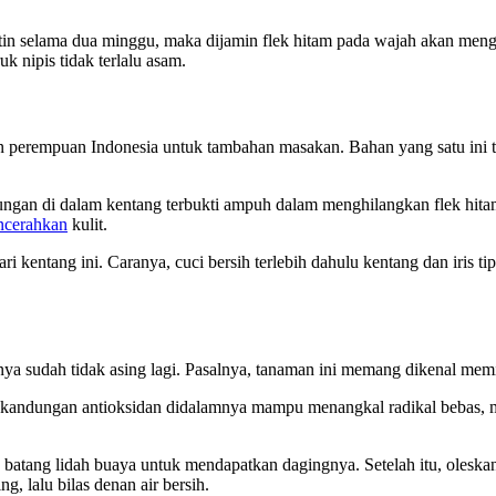
tin selama dua minggu, maka dijamin flek hitam pada wajah akan menghi
uk nipis tidak terlalu asam.
n perempuan Indonesia untuk tambahan masakan. Bahan yang satu ini 
ngan di dalam kentang terbukti ampuh dalam menghilangkan flek hitam
cerahkan
kulit.
entang ini. Caranya, cuci bersih terlebih dahulu kentang dan iris tipi
ya sudah tidak asing lagi. Pasalnya, tanaman ini memang dikenal memi
ndungan antioksidan didalamnya mampu menangkal radikal bebas, mak
 batang lidah buaya untuk mendapatkan dagingnya. Setelah itu, oleska
g, lalu bilas denan air bersih.