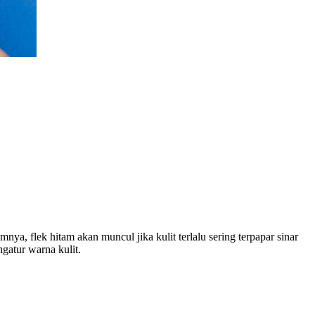
ya, flek hitam akan muncul jika kulit terlalu sering terpapar sinar
gatur warna kulit.