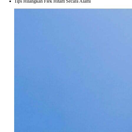
Tips Hilangkan Flek Hitam Secara Alami