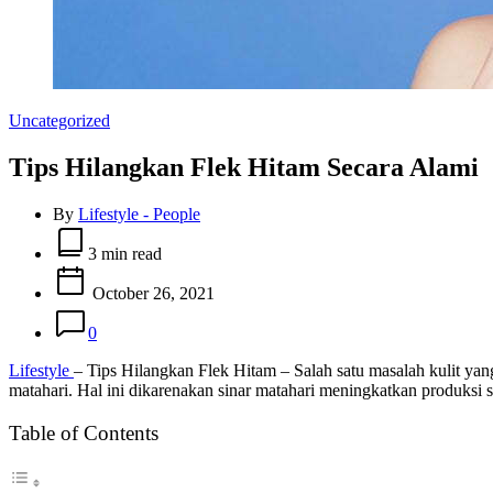
Categories
Uncategorized
Tips Hilangkan Flek Hitam Secara Alami
By
Lifestyle - People
Estimated
read
3 min read
time
October 26, 2021
0
Lifestyle
– Tips Hilangkan Flek Hitam – Salah satu masalah kulit yang
matahari. Hal ini dikarenakan sinar matahari meningkatkan produksi 
Table of Contents