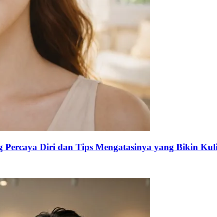
Percaya Diri dan Tips Mengatasinya yang Bikin Kuli