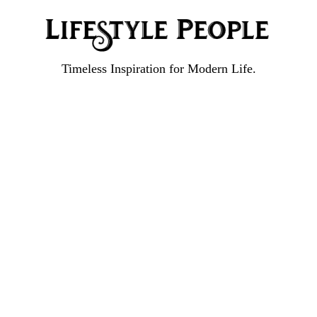
Timeless Inspiration for Modern Life.