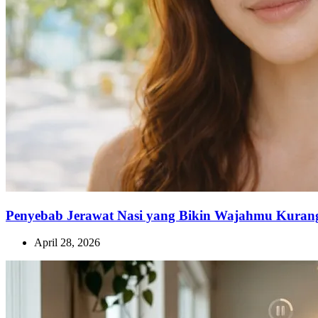
Penyebab Jerawat Nasi yang Bikin Wajahmu Kurang 
April 28, 2026