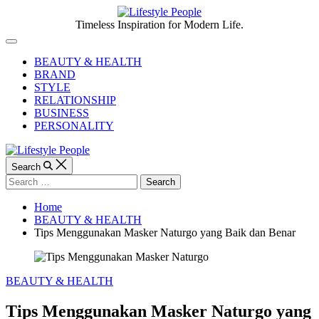
Skip
to
Lifestyle
Timeless Inspiration for Modern Life.
content
People
Off
Canvas
BEAUTY & HEALTH
BRAND
STYLE
RELATIONSHIP
BUSINESS
PERSONALITY
Search
Search
for:
Home
BEAUTY & HEALTH
Tips Menggunakan Masker Naturgo yang Baik dan Benar
Categories
BEAUTY & HEALTH
Tips Menggunakan Masker Naturgo yang