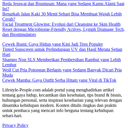
Beda Jerawat dan Bruntusan: Mana yang Sedang Kamu Alami Saat
Ini?
Benarkah Jalan Kaki 30 Menit Sehari Bisa Membuat Wajah Lebih
Cerah?
Facial Treatment Glowing: Evolusi dari Cleansing ke Skin Health
Reset dengan Microbiome-Friendly Actives, Lymph Drainage Tech,
dan Biostimulators
Cewek Bumi: Gaya Hidup yang Kini Jadi Tren Populer
Tinted Sunscreen untuk Perlindungan UV dan Hasil Merata Setiap
Hari
Shampo Non SLS Memberikan Pembersihan Rambut yang Lebih
Lembut
Wolf Cut Pria Potongan Berlapis yang Sedang Banyak Dicari Pria
Muda
Cewek Mamba: Gaya Outfit Serba Hitam yang Viral di TikTok
Lifestyle-People.com adalah portal yang menghadirkan artikel
tentang gaya hidup, kecantikan dan kesehatan, tips brand & bisnis,
hubungan personal, serta inspirasi keseharian yang relevan dengan
dinamika kehidupan modern. Konten ditulis ringkas dan praktis
untuk pembaca yang mencari info berguna tentang kehidupan
sehari-hari.
Privacy Policy