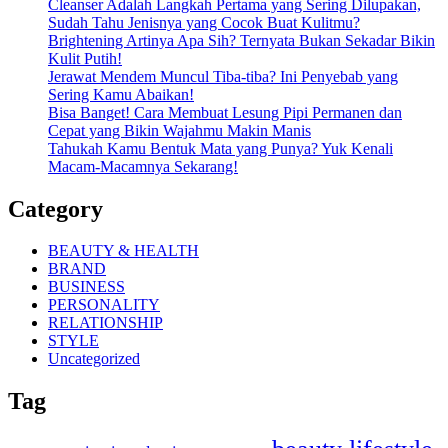
Cleanser Adalah Langkah Pertama yang Sering Dilupakan,
Sudah Tahu Jenisnya yang Cocok Buat Kulitmu?
Brightening Artinya Apa Sih? Ternyata Bukan Sekadar Bikin
Kulit Putih!
Jerawat Mendem Muncul Tiba-tiba? Ini Penyebab yang
Sering Kamu Abaikan!
Bisa Banget! Cara Membuat Lesung Pipi Permanen dan
Cepat yang Bikin Wajahmu Makin Manis
Tahukah Kamu Bentuk Mata yang Punya? Yuk Kenali
Macam-Macamnya Sekarang!
Category
BEAUTY & HEALTH
BRAND
BUSINESS
PERSONALITY
RELATIONSHIP
STYLE
Uncategorized
Tag