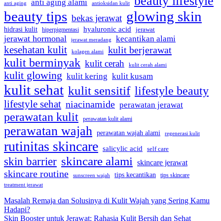
beauty lifestyle
anti aging alami
anti aging
antioksidan kulit
beauty tips
glowing skin
bekas jerawat
hidrasi kulit
hyaluronic acid
hiperpigmentasi
jerawat
jerawat hormonal
kecantikan alami
jerawat meradang
kesehatan kulit
kulit berjerawat
kolagen alami
kulit berminyak
kulit cerah
kulit cerah alami
kulit glowing
kulit kering
kulit kusam
kulit sehat
kulit sensitif
lifestyle beauty
lifestyle sehat
niacinamide
perawatan jerawat
perawatan kulit
perawatan kulit alami
perawatan wajah
perawatan wajah alami
regenerasi kulit
rutinitas skincare
salicylic acid
self care
skincare alami
skin barrier
skincare jerawat
skincare routine
tips kecantikan
tips skincare
sunscreen wajah
treatment jerawat
Masalah Remaja dan Solusinya di Kulit Wajah yang Sering Kamu
Hadapi?
Skin Booster untuk Jerawat: Rahasia Kulit Bersih dan Sehat