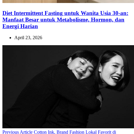
Diet Intermittent Fasting untuk Wanita Usia 30-an:
Manfaat Besar untuk Metabolisme, Hormon, dan
Energi Harian
April 23, 2026
Previous
Previous Article
Cotton Ink, Brand Fashion Lokal Favorit di