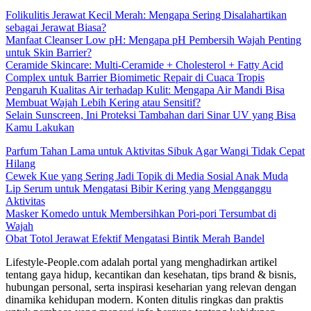
Folikulitis Jerawat Kecil Merah: Mengapa Sering Disalahartikan
sebagai Jerawat Biasa?
Manfaat Cleanser Low pH: Mengapa pH Pembersih Wajah Penting
untuk Skin Barrier?
Ceramide Skincare: Multi-Ceramide + Cholesterol + Fatty Acid
Complex untuk Barrier Biomimetic Repair di Cuaca Tropis
Pengaruh Kualitas Air terhadap Kulit: Mengapa Air Mandi Bisa
Membuat Wajah Lebih Kering atau Sensitif?
Selain Sunscreen, Ini Proteksi Tambahan dari Sinar UV yang Bisa
Kamu Lakukan
Parfum Tahan Lama untuk Aktivitas Sibuk Agar Wangi Tidak Cepat
Hilang
Cewek Kue yang Sering Jadi Topik di Media Sosial Anak Muda
Lip Serum untuk Mengatasi Bibir Kering yang Mengganggu
Aktivitas
Masker Komedo untuk Membersihkan Pori-pori Tersumbat di
Wajah
Obat Totol Jerawat Efektif Mengatasi Bintik Merah Bandel
Lifestyle-People.com adalah portal yang menghadirkan artikel
tentang gaya hidup, kecantikan dan kesehatan, tips brand & bisnis,
hubungan personal, serta inspirasi keseharian yang relevan dengan
dinamika kehidupan modern. Konten ditulis ringkas dan praktis