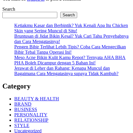
Search
Search
Ketiakmu Kasar dan Berbintik? Yuk Kenali Apa Itu Chicken
Skin yang Sering Muncul di Situ!
Bruntusan di Jidat Bikin Kesal? Yuk Cari Tahu Penyebabnya
dan Cara Mengatasinya!
Pengen Bibir Terlihat Lebih Tipis? Coba Cara Mengecilkan
Bibir Tebal Tanpa Operasi Ini!
Meso Acne Bikin Kulit Kamu Repot? Ternyata AHA BHA
PHA Boleh Dicampur dengan 5 Bahan Ini!
Jerawat di Leher dan Rahang: Kenapa Muncul dan
Bagaimana Cara Mengatasinya supaya Tidak Kambuh?
Category
BEAUTY & HEALTH
BRAND
BUSINESS
PERSONALITY
RELATIONSHIP
STYLE
Uncategorized