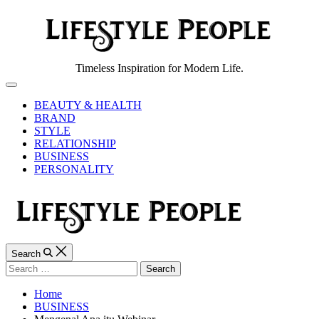
Skip
to
content
Lifestyle
Timeless Inspiration for Modern Life.
People
Off
Canvas
BEAUTY & HEALTH
BRAND
STYLE
RELATIONSHIP
BUSINESS
PERSONALITY
Search
Search
for:
Home
BUSINESS