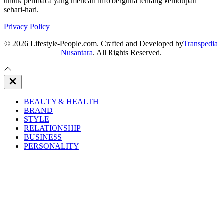
untuk pembaca yang mencari info berguna tentang kehidupan
sehari-hari.
Privacy Policy
© 2026 Lifestyle-People.com. Crafted and Developed by
Transpedia
Nusantara
. All Rights Reserved.
Close
Off
Canvas
BEAUTY & HEALTH
BRAND
STYLE
RELATIONSHIP
BUSINESS
PERSONALITY