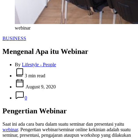
webinar
Categories
BUSINESS
Mengenal Apa itu Webinar
By
Lifestyle - People
Estimated
read
3 min read
time
August 9, 2020
0
Pengertian Webinar
Saat ini ada cara baru dalam suatu seminar dan presentasi yaitu
webinar
. Pengertian webinar/seminar online kekinian adalah suatu
seminar, presentasi, pengajaran ataupun workshop yang dilakukan