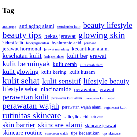
Tag
beauty lifestyle
anti aging alami
anti aging
antioksidan kulit
beauty tips
glowing skin
bekas jerawat
hyaluronic acid
hidrasi kulit
hiperpigmentasi
jerawat
jerawat hormonal
kecantikan alami
jerawat meradang
kesehatan kulit
kulit berjerawat
kolagen alami
kulit berminyak
kulit cerah
kulit cerah alami
kulit glowing
kulit kering
kulit kusam
kulit sehat
kulit sensitif
lifestyle beauty
lifestyle sehat
niacinamide
perawatan jerawat
perawatan kulit
perawatan kulit alami
perawatan kulit wajah
perawatan wajah
perawatan wajah alami
regenerasi kulit
rutinitas skincare
salicylic acid
self care
skincare alami
skin barrier
skincare jerawat
skincare routine
tips kecantikan
tips skincare
sunscreen wajah