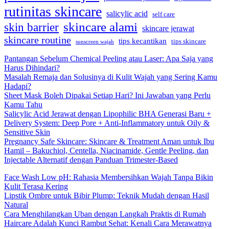
rutinitas skincare
salicylic acid
self care
skincare alami
skin barrier
skincare jerawat
skincare routine
tips kecantikan
tips skincare
sunscreen wajah
Pantangan Sebelum Chemical Peeling atau Laser: Apa Saja yang
Harus Dihindari?
Masalah Remaja dan Solusinya di Kulit Wajah yang Sering Kamu
Hadapi?
Sheet Mask Boleh Dipakai Setiap Hari? Ini Jawaban yang Perlu
Kamu Tahu
Salicylic Acid Jerawat dengan Lipophilic BHA Generasi Baru +
Delivery System: Deep Pore + Anti-Inflammatory untuk Oily &
Sensitive Skin
Pregnancy Safe Skincare: Skincare & Treatment Aman untuk Ibu
Hamil – Bakuchiol, Centella, Niacinamide, Gentle Peeling, dan
Injectable Alternatif dengan Panduan Trimester-Based
Face Wash Low pH: Rahasia Membersihkan Wajah Tanpa Bikin
Kulit Terasa Kering
Lipstik Ombre untuk Bibir Plump: Teknik Mudah dengan Hasil
Natural
Cara Menghilangkan Uban dengan Langkah Praktis di Rumah
Haircare Adalah Kunci Rambut Sehat: Kenali Cara Merawatnya