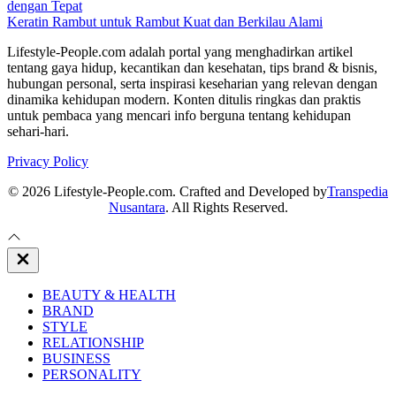
dengan Tepat
Keratin Rambut untuk Rambut Kuat dan Berkilau Alami
Lifestyle-People.com adalah portal yang menghadirkan artikel
tentang gaya hidup, kecantikan dan kesehatan, tips brand & bisnis,
hubungan personal, serta inspirasi keseharian yang relevan dengan
dinamika kehidupan modern. Konten ditulis ringkas dan praktis
untuk pembaca yang mencari info berguna tentang kehidupan
sehari-hari.
Privacy Policy
© 2026 Lifestyle-People.com. Crafted and Developed by
Transpedia
Nusantara
. All Rights Reserved.
Close
Off
Canvas
BEAUTY & HEALTH
BRAND
STYLE
RELATIONSHIP
BUSINESS
PERSONALITY