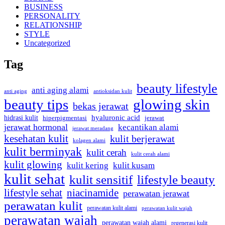
BUSINESS
PERSONALITY
RELATIONSHIP
STYLE
Uncategorized
Tag
beauty lifestyle
anti aging alami
anti aging
antioksidan kulit
beauty tips
glowing skin
bekas jerawat
hidrasi kulit
hyaluronic acid
hiperpigmentasi
jerawat
jerawat hormonal
kecantikan alami
jerawat meradang
kesehatan kulit
kulit berjerawat
kolagen alami
kulit berminyak
kulit cerah
kulit cerah alami
kulit glowing
kulit kering
kulit kusam
kulit sehat
kulit sensitif
lifestyle beauty
lifestyle sehat
niacinamide
perawatan jerawat
perawatan kulit
perawatan kulit alami
perawatan kulit wajah
perawatan wajah
perawatan wajah alami
regenerasi kulit