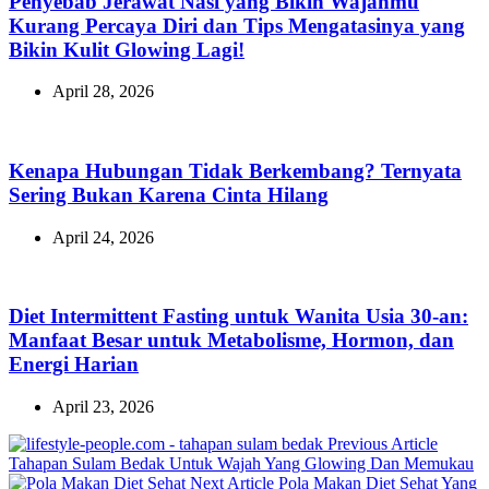
Penyebab Jerawat Nasi yang Bikin Wajahmu
Kurang Percaya Diri dan Tips Mengatasinya yang
Bikin Kulit Glowing Lagi!
April 28, 2026
Kenapa Hubungan Tidak Berkembang? Ternyata
Sering Bukan Karena Cinta Hilang
April 24, 2026
Diet Intermittent Fasting untuk Wanita Usia 30-an:
Manfaat Besar untuk Metabolisme, Hormon, dan
Energi Harian
April 23, 2026
Previo
Previous Article
Post:
Tahapan Sulam Bedak Untuk Wajah Yang Glowing Dan Memukau
Next
Next Article
Pola Makan Diet Sehat Yang