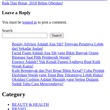
Post:
Baik Dan Benar, 2018 Bebas Obesitas!
Leave a Reply
You must be
logged in
to post a comment.
Search
Search
Beauty Advisor Adalah Apa Sih? Ternyata Perannya Lebih
dari Sekadar Jualan!
Facial Foam Adalah Apa Sih yang Bikin Banyak Orang
Bingung Saat Pilih Pembersih Wajah?
Essence Adalah? Yuk Kenali Fungsi Ajaibnya Buat Kulit
Wajah Kamu!
Kulit Berminyak dan Pori Besar Bikin Kesal? Coba Produk
Eksfoliasi Wajah yang Tepat Biar Teksturnya Lebih Halus!
Oksidasi Cushion Adalah Masalah yang Sering Dialami,
Sudah Tahu Cara Mencegahnya?
Category
BEAUTY & HEALTH
BRAND