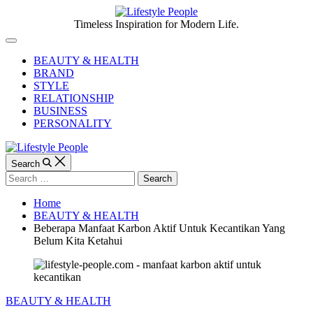
Skip
to
Lifestyle
Timeless Inspiration for Modern Life.
content
People
Off
Canvas
BEAUTY & HEALTH
BRAND
STYLE
RELATIONSHIP
BUSINESS
PERSONALITY
Search
Search
for:
Home
BEAUTY & HEALTH
Beberapa Manfaat Karbon Aktif Untuk Kecantikan Yang
Belum Kita Ketahui
Categories
BEAUTY & HEALTH