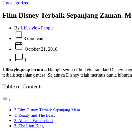
Categories
Uncategorized
Film Disney Terbaik Sepanjang Zaman. 
By
Lifestyle - People
Estimated
read
3 min read
time
October 21, 2018
0
Lifestyle-people.com –
Hampir semua film keluaran dari Disney bagu
terbaik sepanjang masa. Sejatinya Disney telah merintis dunia hibur
Table of Contents
3 Film Disney Terbaik Sepanjang Masa
1. Beauty and The Beast
2. Alice in Wonderland
3. The Lion King