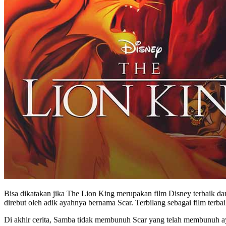
Bisa dikatakan jika The Lion King merupakan film Disney terbaik dan
direbut oleh adik ayahnya bernama Scar. Terbilang sebagai film terba
Di akhir cerita, Samba tidak membunuh Scar yang telah membunuh aya